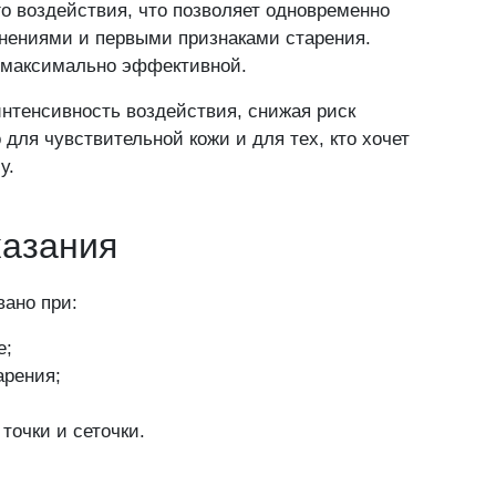
о воздействия, что позволяет одновременно
нениями и первыми признаками старения.
у максимально эффективной.
интенсивность воздействия, снижая риск
для чувствительной кожи и для тех, кто хочет
у.
опрос
казания
ано при:
ос Вы соглашаетесь на обработку персональных данных. Данные не пере
е;
арения;
огласие на обработку персональных данных и принимаю ус
обработки данных
точки и сеточки.