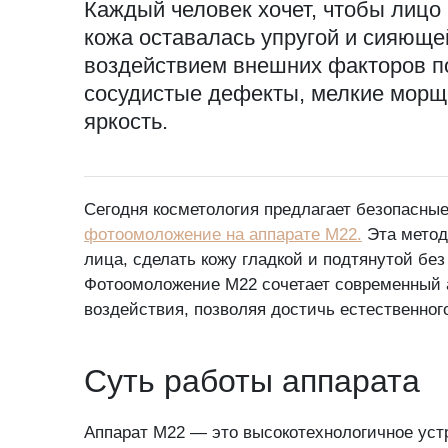
Каждый человек хочет, чтобы лицо
кожа оставалась упругой и сияюще
воздействием внешних факторов п
сосудистые дефекты, мелкие морщи
яркость.
За
Сегодня косметология предлагает безопасны
ко
фотоомоложение на аппарате M22.
Эта метод
лица, сделать кожу гладкой и подтянутой бе
Фотоомоложение M22 сочетает современный 
Если воз
воздействия, позволяя достичь естественного
сроки на
Суть работы аппарата
Аппарат M22 — это высокотехнологичное уст