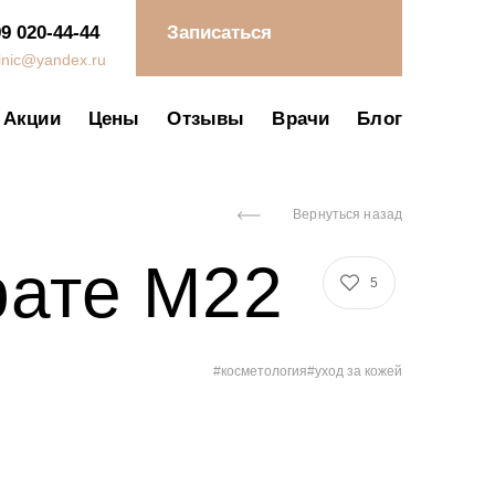
99 020-44-44
Записаться
linic@yandex.ru
Акции
Цены
Отзывы
Врачи
Блог
Вернуться назад
рате M22
5
#косметология
#уход за кожей
ловия