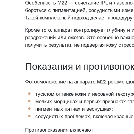
Особенность M22 — сочетание IPL и лазерног
бороться с пигментацией, сосудистыми изме
Такой комплексный подход делает процедур
Кроме того, аппарат контролирует глубину и 
раздражений или ожогов. Это особенно важно 
получить результат, не подвергая кожу стресс
Задайте свой в
Показания и противопо
Фотоомоложение на аппарате M22 рекомендов
Отправляя запр
тусклом оттенке кожи и неровной текстур
лицам
мелких морщинах и первых признаках ст
Я даю с
пигментных пятнах и веснушках;
Политики 
сосудистых проблемах, включая красные 
Противопоказания включают: