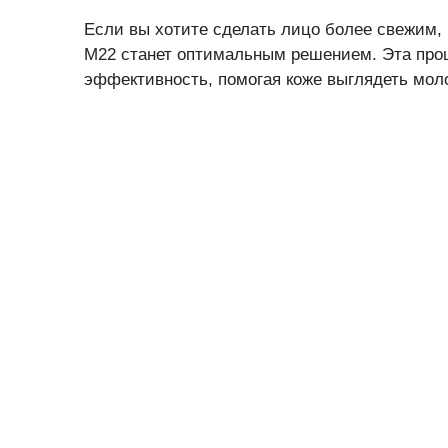
Если вы хотите сделать лицо более свежим
M22 станет оптимальным решением. Эта проц
эффективность, помогая коже выглядеть мол
Расскажите о в
Отправляя отзы
лицам
Я даю с
Политики 