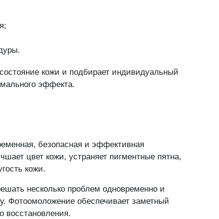
я;
тавьте свой от
дуры.
 состояние кожи и подбирает индивидуальный
 рады, если вы поделитесь своим мнение
мального эффекта.
едставьтесь
ременная, безопасная и эффективная
чшает цвет кожи, устраняет пигментные пятна,
гость кожи.
 решать несколько проблем одновременно и
жу. Фотоомоложение обеспечивает заметный
ы и спама
о восстановления.