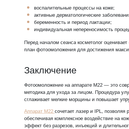
воспалительные процессы на коже;
активные дерматологические заболевани
Ос
беременность и период лактации;
индивидуальная непереносимость проце
Перед началом сеанса косметолог оценивает
Мы будем
план фотоомоложения для достижения макси
Заключение
Пожалуйста, пр
Фотоомоложение на аппарате M22 — это сов
методика для ухода за лицом. Процедура улу
сглаживает мелкие морщины и повышает упру
Аппарат M22
сочетает лазер и IPL, позволяя
обеспечивая комплексное воздействие на ко
Никакой реклам
эффект без разрезов, инъекций и длительног