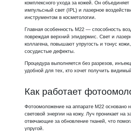
комплексного ухода за кожей. Он объединяет
импульсный свет (IPL) и лазерное воздейств
инструментом в косметологии.
Главная особенность M22 — способность возд
повреждая верхний эпидермис. Свет и лазер
Никакой реклам
коллагена, повышают упругость и тонус кожи
Данные не пере
сосудистые дефекты.
Я даю с
Политики 
Процедура выполняется без разрезов, инъекц
удобной для тех, кто хочет получить видим
Как работает фотоомол
За
Фотоомоложение на аппарате M22 основано н
световой энергии на кожу. Луч проникает на 
отвечающие за обновление тканей, что помог
упругой.