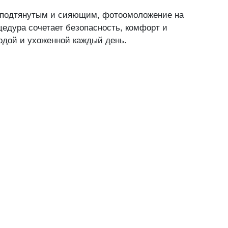
, подтянутым и сияющим, фотоомоложение на
едура сочетает безопасность, комфорт и
одой и ухоженной каждый день.
ашем впечатлении
в Вы соглашаетесь на обработку персональных данных. Данные не перед
огласие на обработку персональных данных и принимаю ус
обработки данных