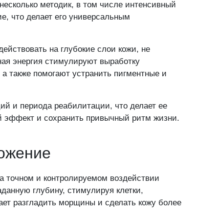
 несколько методик, в том числе интенсивный
ие, что делает его универсальным
ействовать на глубокие слои кожи, не
ная энергия стимулируют выработку
ы и спама. Отправляя запрос Вы соглашаетесь на обработку
персональны
, а также помогают устранить пигментные и
даются третьим лицам.
огласие на обработку персональных данных и принимаю ус
обработки данных
ий и периода реабилитации, что делает ее
ый эффект и сохранить привычный ритм жизни.
ожение
дайте свой
а точном и контролируемом воздействии
заданную глубину, стимулируя клетки,
ает разгладить морщины и сделать кожу более