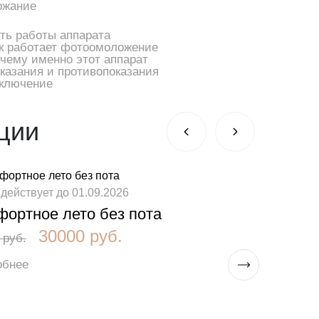
ржание
ть работы аппарата
к работает фотоомоложение
чему именно этот аппарат
казания и противопоказания
ключение
ции
 действует до 01.09.2026
акция дейс
ортное лето без пота
Glow Res
короткие
30000 руб.
 руб.
24300 руб.
обнее
Подробне