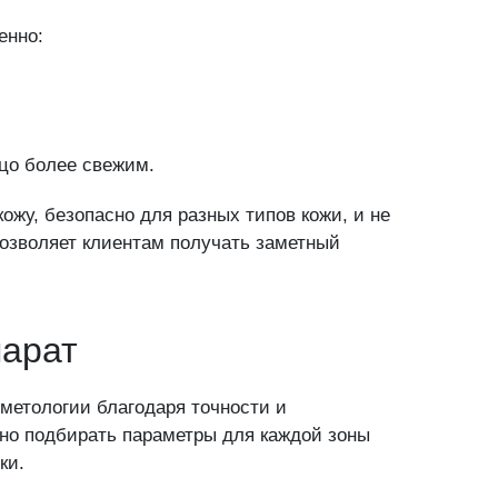
прос
енно:
никли вопросы, мы с радостью, и в самые 
 них ответим!
цо более свежим.
ожу, безопасно для разных типов кожи, и не
позволяет клиентам получать заметный
дставьтесь, как к Вам обращаться
парат
ы и спама
метологии благодаря точности и
но подбирать параметры для каждой зоны
ки.