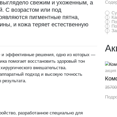
 выглядело свежим и ухоженным, а
Соде
й. С возрастом или под
Су
оявляются пигментные пятна,
Ка
По
ны, и кожа теряет естественную
По
За
пишитесь на
Ак
е и эффективные решения, одно из которых —
нсультацию!
ика помогает восстановить здоровый тон
з хирургического вмешательства.
акция
аппаратный подход и высокую точность
Комф
никли вопросы, мы с радостью, и в самые 
 результата.
 них ответим!
35700
Подр
ройство, разработанное специально для