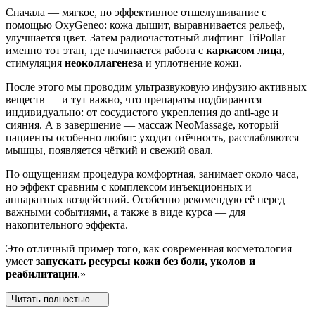
Сначала — мягкое, но эффективное отшелушивание с
помощью OxyGeneo: кожа дышит, выравнивается рельеф,
улучшается цвет. Затем радиочастотный лифтинг TriPollar —
именно тот этап, где начинается работа с
каркасом лица
,
стимуляция
неоколлагенеза
и уплотнение кожи.
После этого мы проводим ультразвуковую инфузию активных
веществ — и тут важно, что препараты подбираются
индивидуально: от сосудистого укрепления до anti-age и
сияния. А в завершение — массаж NeoMassage, который
пациенты особенно любят: уходит отёчность, расслабляются
мышцы, появляется чёткий и свежий овал.
По ощущениям процедура комфортная, занимает около часа,
но эффект сравним с комплексом инъекционных и
аппаратных воздействий. Особенно рекомендую её перед
важными событиями, а также в виде курса — для
накопительного эффекта.
Это отличный пример того, как современная косметология
умеет
запускать ресурсы кожи без боли, уколов и
реабилитации
.»
Читать полностью