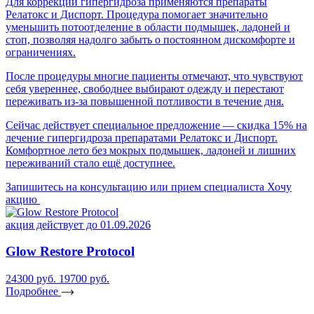
Для коррекции гипергидроза применяются препараты
Релатокс и Диспорт. Процедура помогает значительно
уменьшить потоотделение в области подмышек, ладоней и
стоп, позволяя надолго забыть о постоянном дискомфорте и
ограничениях.
После процедуры многие пациенты отмечают, что чувствуют
себя увереннее, свободнее выбирают одежду и перестают
переживать из-за повышенной потливости в течение дня.
Сейчас действует специальное предложение — скидка 15% на
лечение гипергидроза препаратами Релатокс и Диспорт.
Комфортное лето без мокрых подмышек, ладоней и лишних
переживаний стало ещё доступнее.
Запишитесь на консультацию или прием специалиста
Хочу
акцию
акция действует до 01.09.2026
Glow Restore Protocol
24300 руб.
19700 руб.
Подробнее