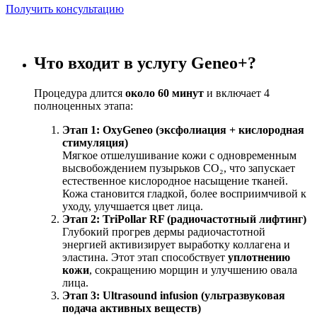
Получить консультацию
Что входит в услугу Geneo+?
Процедура длится
около 60 минут
и включает 4
полноценных этапа:
Этап 1: OxyGeneo (эксфолиация + кислородная
стимуляция)
Мягкое отшелушивание кожи с одновременным
высвобождением пузырьков CO₂, что запускает
естественное кислородное насыщение тканей.
Кожа становится гладкой, более восприимчивой к
уходу, улучшается цвет лица.
Этап 2: TriPollar RF (радиочастотный лифтинг)
Глубокий прогрев дермы радиочастотной
энергией активизирует выработку коллагена и
эластина. Этот этап способствует
уплотнению
кожи
, сокращению морщин и улучшению овала
лица.
Этап 3: Ultrasound infusion (ультразвуковая
подача активных веществ)