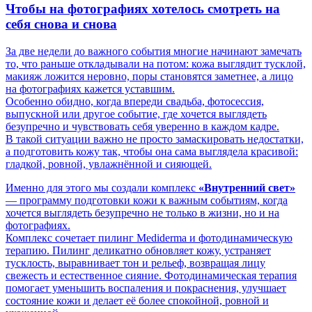
Чтобы на фотографиях хотелось смотреть на
себя снова и снова
За две недели до важного события многие начинают замечать
то, что раньше откладывали на потом: кожа выглядит тусклой,
макияж ложится неровно, поры становятся заметнее, а лицо
на фотографиях кажется уставшим.
Особенно обидно, когда впереди свадьба, фотосессия,
выпускной или другое событие, где хочется выглядеть
безупречно и чувствовать себя уверенно в каждом кадре.
В такой ситуации важно не просто замаскировать недостатки,
а подготовить кожу так, чтобы она сама выглядела красивой:
гладкой, ровной, увлажнённой и сияющей.
Именно для этого мы создали комплекс
«Внутренний свет»
— программу подготовки кожи к важным событиям, когда
хочется выглядеть безупречно не только в жизни, но и на
фотографиях.
Комплекс сочетает пилинг Mediderma и фотодинамическую
терапию. Пилинг деликатно обновляет кожу, устраняет
тусклость, выравнивает тон и рельеф, возвращая лицу
свежесть и естественное сияние. Фотодинамическая терапия
помогает уменьшить воспаления и покраснения, улучшает
состояние кожи и делает её более спокойной, ровной и