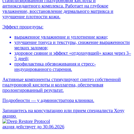
стабилизированной гиалуроновой кислоты и
антиоксидантного комплекса. Работает на глубокое
увлажнение, восстановление дермального матрикса и
улучшение плотности кожи.
Эффект процедуры:
выраженное увлажнение и уплотнение кожи;
улучшение тонуса и текстуры, снижение выраженности
мелких заломов;
здоровое сияние и эффект «отдохнувшей» кожи через 3–
5 дней;
профилактика обезвоживания и стресс-
индуцированного старения.
Активные компоненты стимулируют синтез собственной
гиалуроновой кислоты и коллагена, обеспечивая
пролонгированный результат.
Подробности — у администратора клиники.
Запишитесь на консультацию или прием специалиста
Хочу
акцию
акция действует до 30.06.2026