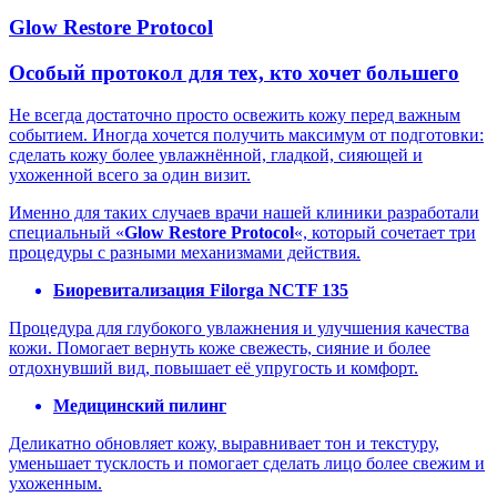
Glow Restore Protocol
Особый протокол для тех, кто хочет большего
Не всегда достаточно просто освежить кожу перед важным
событием. Иногда хочется получить максимум от подготовки:
сделать кожу более увлажнённой, гладкой, сияющей и
ухоженной всего за один визит.
Именно для таких случаев врачи нашей клиники разработали
специальный «
Glow Restore Protocol
«, который сочетает три
процедуры с разными механизмами действия.
Биоревитализация Filorga NCTF 135
Процедура для глубокого увлажнения и улучшения качества
кожи. Помогает вернуть коже свежесть, сияние и более
отдохнувший вид, повышает её упругость и комфорт.
Медицинский пилинг
Деликатно обновляет кожу, выравнивает тон и текстуру,
уменьшает тусклость и помогает сделать лицо более свежим и
ухоженным.