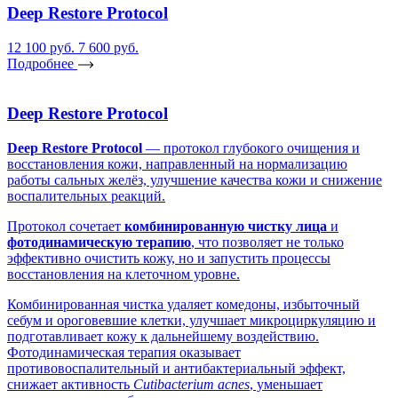
Deep Restore Protocol
12 100 руб.
7 600 руб.
Подробнее
Deep Restore Protocol
Deep Restore Protocol
— протокол глубокого очищения и
восстановления кожи, направленный на нормализацию
работы сальных желёз, улучшение качества кожи и снижение
воспалительных реакций.
Протокол сочетает
комбинированную чистку лица
и
фотодинамическую терапию
, что позволяет не только
эффективно очистить кожу, но и запустить процессы
восстановления на клеточном уровне.
Комбинированная чистка удаляет комедоны, избыточный
себум и ороговевшие клетки, улучшает микроциркуляцию и
подготавливает кожу к дальнейшему воздействию.
Фотодинамическая терапия оказывает
противовоспалительный и антибактериальный эффект,
снижает активность
Cutibacterium acnes
, уменьшает