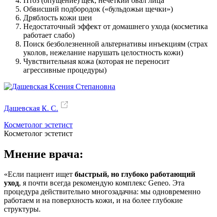
Птоз (опущение) щек, нечеткий овал лица
Обвисший подбородок («бульдожьи щечки»)
Дряблость кожи шеи
Недостаточный эффект от домашнего ухода (косметика
работает слабо)
Поиск безболезненной альтернативы инъекциям (страх
уколов, нежелание нарушать целостность кожи)
Чувствительная кожа (которая не переносит
агрессивные процедуры)
Дашевская К. С.
Косметолог эстетист
Косметолог эстетист
Мнение врача:
«Если пациент ищет
быстрый, но глубоко работающий
уход
, я почти всегда рекомендую комплекс Geneo. Эта
процедура действительно многозадачна: мы одновременно
работаем и на поверхность кожи, и на более глубокие
структуры.