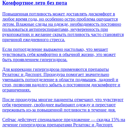
Комфортное лето без пота
Повышенная потливость может доставлять дискомфорт в
любое время года, но особенно остро проблема ощущается
летом. Влажные следы на одежде, необходимость постоянно
пользоваться антиперспирантами, неуверенность при
Н
рукопожатиях и желание скрыть потливость часто становятся
с
причиной ежедневного стресса.
с
у
Если потоотделение выражено настолько, что мешает
чувствовать себя комфортно в обычной жизни, это может
И
быть проявлением гипергидроза.
с
п
Для коррекции гипергидроза применяются препараты
Релатокс и Диспорт. Процедура помогает значительно
уменьшить потоотделение в области подмышек, ладоней и
стоп, позволяя надолго забыть о постоянном дискомфорте и
П
ограничениях.
к
о
После процедуры многие пациенты отмечают, что чувствуют
себя увереннее, свободнее выбирают одежду и перестают
переживать из-за повышенной потливости в течение дня.
Д
Сейчас действует специальное предложение — скидка 15% на
у
лечение гипергидроза препаратами Релатокс и Диспорт.