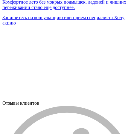
Комфортное лето без мокрых подмышек, ладоней и лишних
переживаний стало ещё доступнее.
Запишитесь на консультацию или прием специалиста
Хочу
С
акцию
у
б
В
о
О
З
Отзывы клиентов