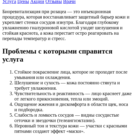
Услуга
Цены
Акции
Отзывы
Врачи
Биоревитализация при розацеа — это инъекционная
процедура, которая восстанавливает защитный барьер кожи и
укрепляет стенки сосудов изнутри. Благодаря глубокому
увлажнению гиалуроновой кислотой уходят шелушения и
стойкая краснота, а кожа перестает остро реагировать на
перепады температур и стресс.
Проблемы с которыми справится
услуга
Стойкое покраснение лица, которое не проходит после
умывания или охлаждения.
Шелушение и сухость — кожа постоянно стянута и
требует увлажнения.
Чувствительность и реактивность — лицо краснеет даже
от легкого прикосновения, тепла или эмоций.
Ощущение жжения и дискомфорта в области щек, носа
и подбородка.
Слабость и ломкость сосудов — видны сосудистые
сеточки и звездочки (телеангиэктазии).
Неровный тон и текстура кожи — участки с красными
пятнами создают эффект «маски».