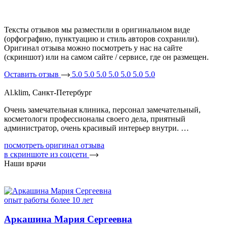
Тексты отзывов мы разместили в оригинальном виде
(орфографию, пунктуацию и стиль авторов сохранили).
Оригинал отзыва можно посмотреть у нас на сайте
(скриншот) или на самом сайте / сервисе, где он размещен.
Оставить отзыв
5.0
5.0
5.0
5.0
5.0
5.0
5.0
Al.klim, Санкт-Петербург
Е
Очень замечательная клиника, персонал замечательный,
П
косметологи профессионалы своего дела, приятный
к
администратор, очень красивый интерьер внутри. …
н
посмотреть оригинал отзыва
п
в скриншоте из соцсети
в
Наши врачи
опыт работы более 10 лет
о
Аркашина Мария Сергеевна