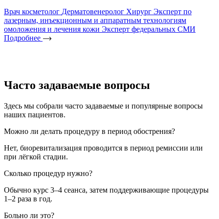
Врач косметолог
Дерматовенеролог
Хирург
Эксперт по
В
лазерным, инъекционным и аппаратным технологиям
л
омоложения и лечения кожи
Эксперт федеральных СМИ
п
Подробнее
с
с
с
Часто задаваемые вопросы
Здесь мы собрали часто задаваемые и популярные вопросы
наших пациентов.
Можно ли делать процедуру в период обострения?
Нет, биоревитализация проводится в период ремиссии или
при лёгкой стадии.
Сколько процедур нужно?
Обычно курс 3–4 сеанса, затем поддерживающие процедуры
1–2 раза в год.
Больно ли это?