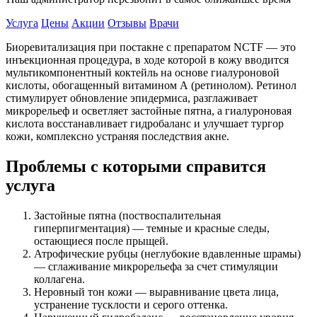
Услуга
Цены
Акции
Отзывы
Врачи
Биоревитализация при постакне с препаратом NCTF — это
инъекционная процедура, в ходе которой в кожу вводится
мультикомпонентный коктейль на основе гиалуроновой
кислоты, обогащенный витамином А (ретинолом). Ретинол
стимулирует обновление эпидермиса, разглаживает
микрорельеф и осветляет застойные пятна, а гиалуроновая
кислота восстанавливает гидробаланс и улучшает тургор
кожи, комплексно устраняя последствия акне.
Проблемы с которыми справится
услуга
Застойные пятна (поствоспалительная
гиперпигментация) — темные и красные следы,
остающиеся после прыщей.
Атрофические рубцы (неглубокие вдавленные шрамы)
— сглаживание микрорельефа за счет стимуляции
коллагена.
Неровный тон кожи — выравнивание цвета лица,
устранение тусклости и серого оттенка.