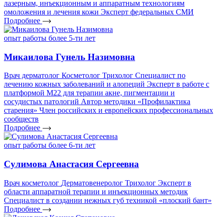
лазерным, инъекционным и аппаратным технологиям
омоложения и лечения кожи
Эксперт федеральных СМИ
Подробнее
опыт работы более 5-ти лет
Микаилова Гунель Назимовна
Врач дерматолог
Косметолог
Трихолог
Специалист по
лечению кожных заболеваний и алопеций
Эксперт в работе с
платформой М22 для терапии акне, пигментации и
сосудистых патологий
Автор методики «Профилактика
старения»
Член российских и европейских профессиональных
сообществ
Подробнее
опыт работы более 6-ти лет
Сулимова Анастасия Сергеевна
Врач косметолог
Дерматовенеролог
Трихолог
Эксперт в
области аппаратной терапии и инъекционных методик
Специалист в создании нежных губ техникой «плоский бант»
Подробнее