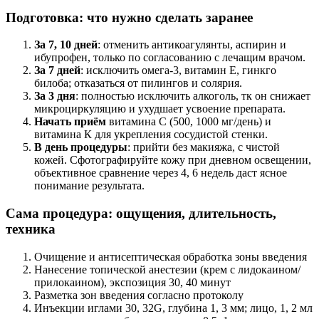
Подготовка: что нужно сделать заранее
За 7, 10 дней
: отменить антикоагулянты, аспирин и
ибупрофен, только по согласованию с лечащим врачом.
За 7 дней
: исключить омега-3, витамин Е, гинкго
билоба; отказаться от пилингов и солярия.
За 3 дня
: полностью исключить алкоголь, тк он снижает
микроциркуляцию и ухудшает усвоение препарата.
Начать приём
витамина С (500, 1000 мг/день) и
витамина К для укрепления сосудистой стенки.
В день процедуры
: прийти без макияжа, с чистой
кожей. Сфотографируйте кожу при дневном освещении,
объективное сравнение через 4, 6 недель даст ясное
понимание результата.
Сама процедура: ощущения, длительность,
техника
Очищение и антисептическая обработка зоны введения
Нанесение топической анестезии (крем с лидокаином/
прилокаином), экспозиция 30, 40 минут
Разметка зон введения согласно протоколу
Инъекции иглами 30, 32G, глубина 1, 3 мм; лицо, 1, 2 мл