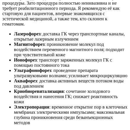
процедуры. Зато процедура полностью неинвазивна и не
требует реабилитационного периода. Я рекомендую её как
стартовую для пациентов, впервые знакомящихся с
эстетической медициной, а также тем, кто склонен к
гематомам.
Лазерофорез
: доставка ГК через транспортные каналы,
открытые лазерным излучением
Магнитофорез
: проникновение молекул под
воздействием переменного магнитного поля; подходит
при чувствительной коже
Ионофорез
: транспорт заряженных молекул ГК с
помощью постоянного тока
Ультрафонофорез
: проведение препарата
ультразвуковыми волнами; усиливает микроциркуляцию
Аквафорез
: доставка активных веществ потоком воды
под давлением
Криобиоревитализация
: сочетание холодового
воздействия и нанесения ГК; снижает реактивность
кожи
Электропорация
: временное открытие пор в клеточных
мембранах электрическими импульсами; максимальная
глубина проникновения среди безынъекционных
методов