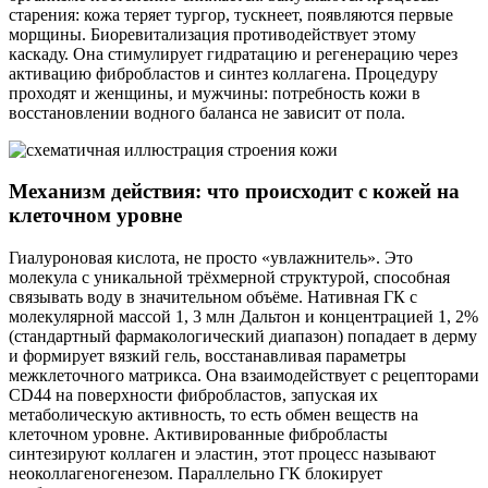
старения: кожа теряет тургор, тускнеет, появляются первые
морщины. Биоревитализация противодействует этому
каскаду. Она стимулирует гидратацию и регенерацию через
активацию фибробластов и синтез коллагена. Процедуру
проходят и женщины, и мужчины: потребность кожи в
восстановлении водного баланса не зависит от пола.
Механизм действия: что происходит с кожей на
клеточном уровне
Гиалуроновая кислота, не просто «увлажнитель». Это
молекула с уникальной трёхмерной структурой, способная
связывать воду в значительном объёме. Нативная ГК с
молекулярной массой 1, 3 млн Дальтон и концентрацией 1, 2%
(стандартный фармакологический диапазон) попадает в дерму
и формирует вязкий гель, восстанавливая параметры
межклеточного матрикса. Она взаимодействует с рецепторами
CD44 на поверхности фибробластов, запуская их
метаболическую активность, то есть обмен веществ на
клеточном уровне. Активированные фибробласты
синтезируют коллаген и эластин, этот процесс называют
неоколлагеногенезом. Параллельно ГК блокирует