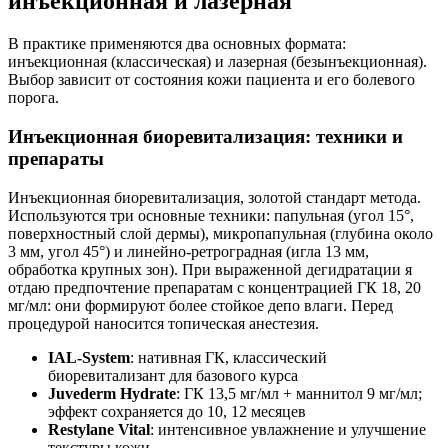
инъекционная и лазерная
В практике применяются два основных формата:
инъекционная (классическая) и лазерная (безынъекционная).
Выбор зависит от состояния кожи пациента и его болевого
порога.
Инъекционная биоревитализация: техники и
препараты
Инъекционная биоревитализация, золотой стандарт метода.
Используются три основные техники: папульная (угол 15°,
поверхностный слой дермы), микропапульная (глубина около
3 мм, угол 45°) и линейно-ретроградная (игла 13 мм,
обработка крупных зон). При выраженной дегидратации я
отдаю предпочтение препаратам с концентрацией ГК 18, 20
мг/мл: они формируют более стойкое депо влаги. Перед
процедурой наносится топическая анестезия.
IAL-System
: нативная ГК, классический
биоревитализант для базового курса
Juvederm Hydrate
: ГК 13,5 мг/мл + маннитол 9 мг/мл;
эффект сохраняется до 10, 12 месяцев
Restylane Vital
: интенсивное увлажнение и улучшение
текстуры кожи