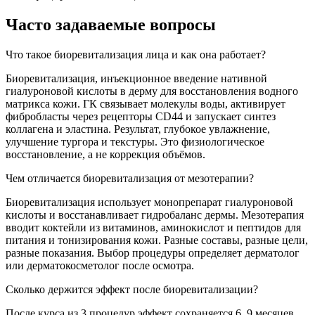
Часто задаваемые вопросы
Что такое биоревитализация лица и как она работает?
Биоревитализация, инъекционное введение нативной
гиалуроновой кислоты в дерму для восстановления водного
матрикса кожи. ГК связывает молекулы воды, активирует
фибробласты через рецепторы CD44 и запускает синтез
коллагена и эластина. Результат, глубокое увлажнение,
улучшение тургора и текстуры. Это физиологическое
восстановление, а не коррекция объёмов.
Чем отличается биоревитализация от мезотерапии?
Биоревитализация использует монопрепарат гиалуроновой
кислоты и восстанавливает гидробаланс дермы. Мезотерапия
вводит коктейли из витаминов, аминокислот и пептидов для
питания и тонизирования кожи. Разные составы, разные цели,
разные показания. Выбор процедуры определяет дерматолог
или дерматокосметолог после осмотра.
Сколько держится эффект после биоревитализации?
После курса из 3 процедур эффект сохраняется 6, 9 месяцев.