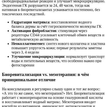
свободнорадикальные реакции и улучшает микроциркуляцию.
Эндогенная ГК разрушается за 24, 48 часов, тогда как
нативная в биоревитализантах усваивается постепенно, без
токсических последствий.
Гидратация матрикса
: восстановление водного
баланса дермы за счёт гигроскопичности молекулы ГК
Активация фибробластов
: стимуляция через
рецепторы CD44 усиливает клеточный обмен веществ и
метаболическую активность
Неоколлагеногенез
: синтез нового коллагена и эластина
повышает упругость кожи; первые результаты заметны
через 3, 4 недели
Улучшение микроциркуляции
: нормализует транспорт
воды и питательных веществ, что особенно важно при
фотостарении
Биоревитализация vs. мезотерапия: в чём
принципиальное отличие
На консультациях я регулярно слышу один и тот же вопрос:
«А это то же самое, что мезотерапия?» Нет. Биоревитализация
работает с монопрепаратом на основе гиалуроновой кислоты
и восстанавливает водный матрикс. Мезотерапия вводит
коктейли из витаминов, аминокислот, антиоксидантов и