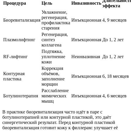
Длительност
Процедура
Цель
Инвазивность
эффекта
Увлажнение,
регенерация,
Биоревитализация
Инъекционная
4, 9 месяцев
профилактика
старения
Регенерация,
Плазмолифтинг
синтез
Инъекционная
До 1, 2 лет
коллагена
Подтяжка,
RF-лифтинг
уплотнение
Неинвазивная
До 1, 2 лет
кожи
Коррекция
Контурная
объёмов,
Инъекционная
6, 18 месяцев
пластика
заполнение
морщин
Расслабление
Ботулинотерапия
мимических
Инъекционная
4, 6 месяцев
мышц
В практике биоревитализация часто идёт в паре с
ботулинотерапией или контурной пластикой, это даёт
синергетический результат. Перед контурной пластикой
биоревитализация готовит кожу к филлерам: улучшает её