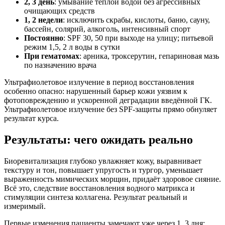
2, 3 день
: умывание тёплой водой без агрессивных
очищающих средств
1, 2 недели
: исключить скрабы, кислоты, баню, сауну,
бассейн, солярий, алкоголь, интенсивный спорт
Постоянно
: SPF 30, 50 при выходе на улицу; питьевой
режим 1,5, 2 л воды в сутки
При гематомах
: арника, троксерутин, гепариновая мазь
по назначению врача
Ультрафиолетовое излучение в период восстановления
особенно опасно: нарушенный барьер кожи уязвим к
фотоповреждению и ускоренной деградации введённой ГК.
Ультрафиолетовое излучение без SPF-защиты прямо обнуляет
результат курса.
Результаты: чего ожидать реально
Биоревитализация глубоко увлажняет кожу, выравнивает
текстуру и тон, повышает упругость и тургор, уменьшает
выраженность мимических морщин, придаёт здоровое сияние.
Всё это, следствие восстановления водного матрикса и
стимуляции синтеза коллагена. Результат реальный и
измеримый.
Первые изменения пациенты замечают уже через 1, 3 дня: