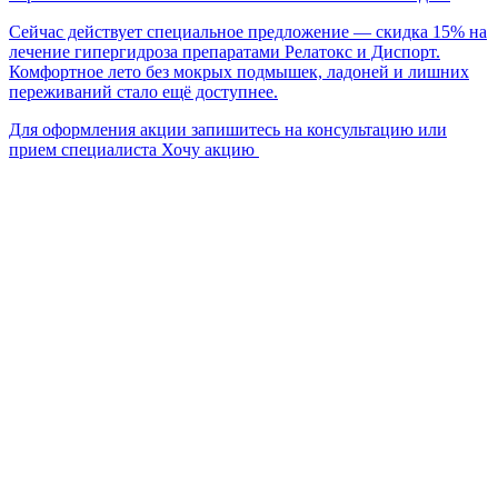
Д
Сейчас действует специальное предложение — скидка 15% на
у
лечение гипергидроза препаратами Релатокс и Диспорт.
Комфортное лето без мокрых подмышек, ладоней и лишних
переживаний стало ещё доступнее.
Для оформления акции запишитесь на консультацию или
С
прием специалиста
Хочу акцию
у
б
В
о
О
Д
п