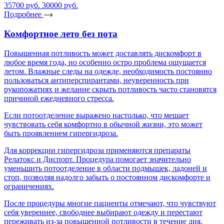
35700 руб.
30000 руб.
2
Подробнее
Комфортное лето без пота
Повышенная потливость может доставлять дискомфорт в
любое время года, но особенно остро проблема ощущается
летом. Влажные следы на одежде, необходимость постоянно
пользоваться антиперспирантами, неуверенность при
Н
рукопожатиях и желание скрыть потливость часто становятся
с
причиной ежедневного стресса.
с
у
Если потоотделение выражено настолько, что мешает
чувствовать себя комфортно в обычной жизни, это может
И
быть проявлением гипергидроза.
с
п
Для коррекции гипергидроза применяются препараты
Релатокс и Диспорт. Процедура помогает значительно
уменьшить потоотделение в области подмышек, ладоней и
стоп, позволяя надолго забыть о постоянном дискомфорте и
П
ограничениях.
к
о
После процедуры многие пациенты отмечают, что чувствуют
себя увереннее, свободнее выбирают одежду и перестают
переживать из-за повышенной потливости в течение дня.