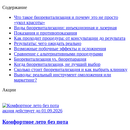
Содержание
Что такое биоревитализация и почему это не просто
«укол красоты»
Виды биоревитализации: инъекционная и лазерная
Показания и противопоказания
Как проходит процедура: от консультации до результата
Результаты: чего ожидать реально
Возможные побочные эффекты и осложнения
Сравнение с альтернативными процедурами
Биоревитализация vs. биорепарация
Когда биоревитализация, не лучший выбор
Сколько стоит биоревитализация и как выбрать клинику
Выводы: реальный инструмент омоложения или
маркетинг?
Акции
акция действует до 01.09.2026
а
Комфортное лето без пота