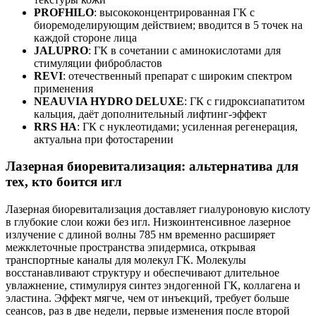
PROFHILO
: высококонцентрированная ГК с
биоремоделирующим действием; вводится в 5 точек на
каждой стороне лица
JALUPRO
: ГК в сочетании с аминокислотами для
стимуляции фибробластов
REVI
: отечественный препарат с широким спектром
применения
NEAUVIA HYDRO DELUXE
: ГК с гидроксиапатитом
кальция, даёт дополнительный лифтинг-эффект
RRS HA
: ГК с нуклеотидами; усиленная регенерация,
актуальна при фотостарении
Лазерная биоревитализация: альтернатива для
тех, кто боится игл
Лазерная биоревитализация доставляет гиалуроновую кислоту
в глубокие слои кожи без игл. Низкоинтенсивное лазерное
излучение с длиной волны 785 нм временно расширяет
межклеточные пространства эпидермиса, открывая
транспортные каналы для молекул ГК. Молекулы
восстанавливают структуру и обеспечивают длительное
увлажнение, стимулируя синтез эндогенной ГК, коллагена и
эластина. Эффект мягче, чем от инъекций, требует больше
сеансов, раз в две недели, первые изменения после второй