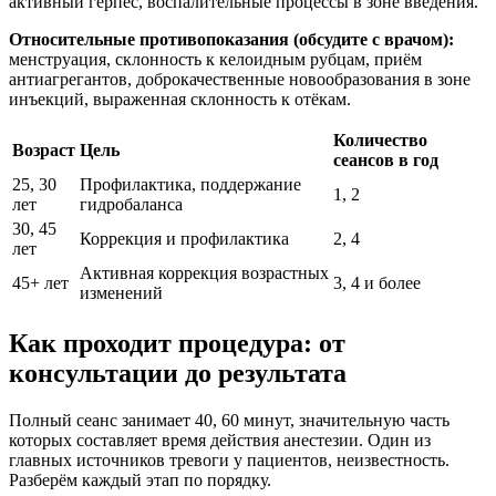
активный герпес, воспалительные процессы в зоне введения.
Относительные противопоказания (обсудите с врачом):
менструация, склонность к келоидным рубцам, приём
антиагрегантов, доброкачественные новообразования в зоне
инъекций, выраженная склонность к отёкам.
Количество
Возраст
Цель
сеансов в год
25, 30
Профилактика, поддержание
1, 2
лет
гидробаланса
30, 45
Коррекция и профилактика
2, 4
лет
Активная коррекция возрастных
45+ лет
3, 4 и более
изменений
Как проходит процедура: от
консультации до результата
Полный сеанс занимает 40, 60 минут, значительную часть
которых составляет время действия анестезии. Один из
главных источников тревоги у пациентов, неизвестность.
Разберём каждый этап по порядку.