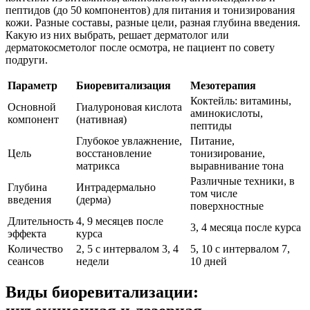
пептидов (до 50 компонентов) для питания и тонизирования
кожи. Разные составы, разные цели, разная глубина введения.
Какую из них выбрать, решает дерматолог или
дерматокосметолог после осмотра, не пациент по совету
подруги.
Параметр
Биоревитализация
Мезотерапия
Коктейль: витамины,
Основной
Гиалуроновая кислота
аминокислоты,
компонент
(нативная)
пептиды
Глубокое увлажнение,
Питание,
Цель
восстановление
тонизирование,
матрикса
выравнивание тона
Различные техники, в
Глубина
Интрадермально
том числе
введения
(дерма)
поверхностные
Длительность
4, 9 месяцев после
3, 4 месяца после курса
эффекта
курса
Количество
2, 5 с интервалом 3, 4
5, 10 с интервалом 7,
сеансов
недели
10 дней
Виды биоревитализации: