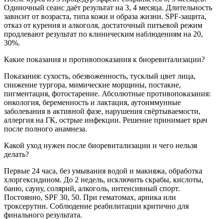
Одиночный сеанс даёт результат на 3, 4 месяца. Длительность
зависит от возраста, типа кожи и образа жизни. SPF-защита,
отказ от курения и алкоголя, достаточный питьевой режим
продлевают результат по клиническим наблюдениям на 20,
30%.
Какие показания и противопоказания к биоревитализации?
Показания: сухость, обезвоженность, тусклый цвет лица,
снижение тургора, мимические морщины, постакне,
пигментация, фотостарение. Абсолютные противопоказания:
онкология, беременность и лактация, аутоиммунные
заболевания в активной фазе, нарушения свёртываемости,
аллергия на ГК, острые инфекции. Решение принимает врач
после полного анамнеза.
Какой уход нужен после биоревитализации и чего нельзя
делать?
Первые 24 часа, без умывания водой и макияжа, обработка
хлоргексидином. До 2 недель, исключить скрабы, кислоты,
баню, сауну, солярий, алкоголь, интенсивный спорт.
Постоянно, SPF 30, 50. При гематомах, арника или
троксерутин. Соблюдение реабилитации критично для
финального результата.