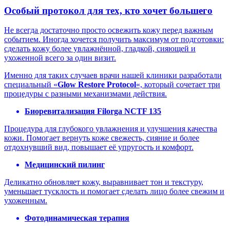
Особый протокол для тех, кто хочет большего
Не всегда достаточно просто освежить кожу перед важным
событием. Иногда хочется получить максимум от подготовки:
сделать кожу более увлажнённой, гладкой, сияющей и
ухоженной всего за один визит.
Именно для таких случаев врачи нашей клиники разработали
специальный «
Glow Restore Protocol
«, который сочетает три
процедуры с разными механизмами действия.
Биоревитализация Filorga NCTF 135
Процедура для глубокого увлажнения и улучшения качества
кожи. Помогает вернуть коже свежесть, сияние и более
отдохнувший вид, повышает её упругость и комфорт.
Медицинский пилинг
Деликатно обновляет кожу, выравнивает тон и текстуру,
уменьшает тусклость и помогает сделать лицо более свежим и
ухоженным.
Фотодинамическая терапия