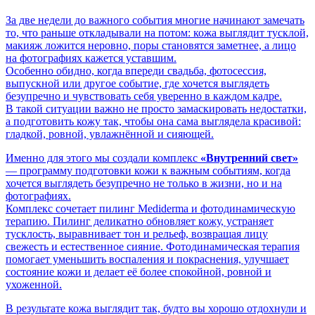
За две недели до важного события многие начинают замечать
то, что раньше откладывали на потом: кожа выглядит тусклой,
макияж ложится неровно, поры становятся заметнее, а лицо
на фотографиях кажется уставшим.
Особенно обидно, когда впереди свадьба, фотосессия,
выпускной или другое событие, где хочется выглядеть
безупречно и чувствовать себя уверенно в каждом кадре.
В такой ситуации важно не просто замаскировать недостатки,
а подготовить кожу так, чтобы она сама выглядела красивой:
гладкой, ровной, увлажнённой и сияющей.
Именно для этого мы создали комплекс
«Внутренний свет»
— программу подготовки кожи к важным событиям, когда
хочется выглядеть безупречно не только в жизни, но и на
фотографиях.
Комплекс сочетает пилинг Mediderma и фотодинамическую
терапию. Пилинг деликатно обновляет кожу, устраняет
тусклость, выравнивает тон и рельеф, возвращая лицу
свежесть и естественное сияние. Фотодинамическая терапия
помогает уменьшить воспаления и покраснения, улучшает
состояние кожи и делает её более спокойной, ровной и
ухоженной.
В результате кожа выглядит так, будто вы хорошо отдохнули и