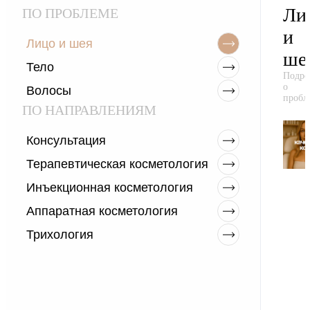
Ли
ПО ПРОБЛЕМЕ
и
Лицо и шея
ше
Тело
Подро
о
Волосы
пробл
ПО НАПРАВЛЕНИЯМ
Консультация
Терапевтическая косметология
Инъекционная косметология
Аппаратная косметология
Трихология