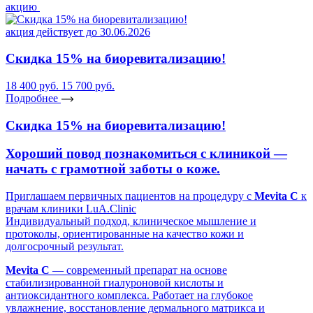
акцию
акция действует до 30.06.2026
Скидка 15% на биоревитализацию!
18 400 руб.
15 700 руб.
Подробнее
Скидка 15% на биоревитализацию!
Хороший повод познакомиться с клиникой —
начать с грамотной заботы о коже.
Приглашаем первичных пациентов на процедуру с
Mevita C
к
врачам клиники LuA.Clinic
Индивидуальный подход, клиническое мышление и
протоколы, ориентированные на качество кожи и
долгосрочный результат.
Mevita C
— современный препарат на основе
стабилизированной гиалуроновой кислоты и
антиоксидантного комплекса. Работает на глубокое
увлажнение, восстановление дермального матрикса и