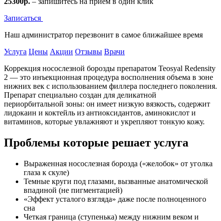
25300р.
– запишитесь на приём в один клик
Записаться
Наш администратор перезвонит в самое ближайшее время
Услуга
Цены
Акции
Отзывы
Врачи
Коррекция носослезной борозды препаратом Teosyal Redensity
2 — это инъекционная процедура восполнения объема в зоне
нижних век с использованием филлера последнего поколения.
Препарат специально создан для деликатной
периорбитальной зоны: он имеет низкую вязкость, содержит
лидокаин и коктейль из антиоксидантов, аминокислот и
витаминов, которые увлажняют и укрепляют тонкую кожу.
Проблемы которые решает услуга
Выраженная носослезная борозда («желобок» от уголка
глаза к скуле)
Темные круги под глазами, вызванные анатомической
впадиной (не пигментацией)
«Эффект усталого взгляда» даже после полноценного
сна
Четкая граница (ступенька) между нижним веком и