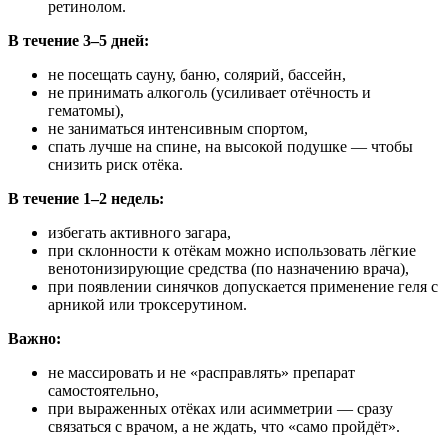
ретинолом.
В течение 3–5 дней:
не посещать сауну, баню, солярий, бассейн,
не принимать алкоголь (усиливает отёчность и
гематомы),
не заниматься интенсивным спортом,
спать лучше на спине, на высокой подушке — чтобы
снизить риск отёка.
В течение 1–2 недель:
избегать активного загара,
при склонности к отёкам можно использовать лёгкие
венотонизирующие средства (по назначению врача),
при появлении синячков допускается применение геля с
арникой или троксерутином.
Важно:
не массировать и не «расправлять» препарат
самостоятельно,
при выраженных отёках или асимметрии — сразу
связаться с врачом, а не ждать, что «само пройдёт».