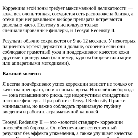
Коррекция этой зоны требует максимальной деликатности —
кожа век очень тонкая, сосудистая сеть расположена близко, а
отёки при неправильном выборе препарата встречаются
довольно часто. Поэтому я использую только
специализированные филлеры, и Teosyal Redensity II.
Результат обычно сохраняется от 9 до 12 месяцев. У некоторых
пациентов эффект держится и дольше, особенно если они
соблюдают грамотный уход и поддерживают качество кожи
другими процедурами (например, курсом биоревитализации
или аппаратными методиками).
Важный момент:
Я всегда подчёркиваю: успех коррекции зависит не только от
качества препарата, но и от опыта врача. Носослёзная борозда
— зона повышенного риска, где недопустимы стандартные
плотные филлеры. При работе с Teosyal Redensity II риски
минимальны, но важно соблюдать правильную глубину
введения и работать атравматичной канюлей.
Teosyal Redensity II — это «золотой стандарт» коррекции
носослёзной борозды. Он обеспечивает естественный
результат без эффекта утяжеления, а также улучшает качество