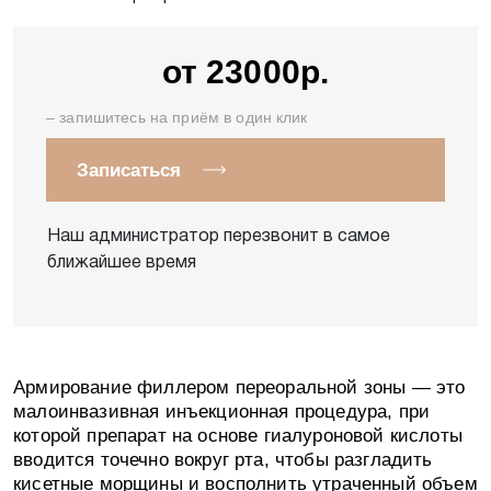
Запишитесь на
консультацию!
от 23000р.
Если возникли вопросы, мы с радостью, и
– запишитесь на приём в один клик
в самые короткие сроки на них ответим!
Записаться
Наш администратор перезвонит в самое
ближайшее время
Армирование филлером переоральной зоны — это
малоинвазивная инъекционная процедура, при
которой препарат на основе гиалуроновой кислоты
Никакой рекламы и спама. Отправляя запрос Вы
соглашаетесь на обработку
персональных данных
. Данные
вводится точечно вокруг рта, чтобы разгладить
не передаются третьим лицам.
кисетные морщины и восполнить утраченный объем