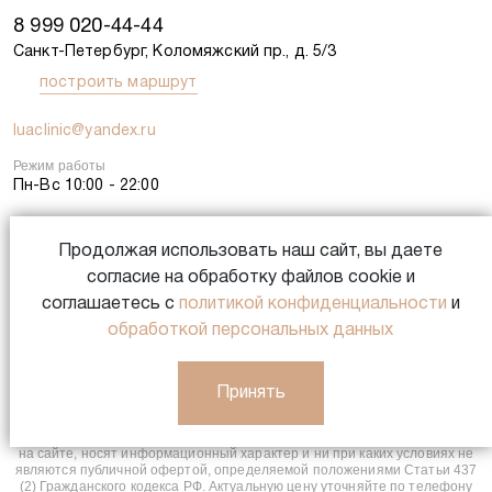
8 999 020-44-44
Санкт-Петербург, Коломяжский пр., д. 5/3
построить маршрут
luaclinic@yandex.ru
Режим работы
Пн-Вс 10:00 - 22:00
Продолжая использовать наш сайт, вы даете
Записаться
согласие на обработку файлов cookie и
соглашаетесь с
политикой конфиденциальности
и
ИМЕЮТСЯ ПРОТИВОПОКАЗАНИЯ. НЕОБХОДИМО
обработкой персональных данных
ПРОКОНСУЛЬТИРОВАТЬСЯ СО СПЕЦИАЛИСТОМ.
Принять
© 2013-2026. OOO «ЛУА». Все права защищены.
Обращаем Ваше внимание на то, что данный сайт и все
информационные материалы, каталоги, статьи и цены, размещенные
на сайте, носят информационный характер и ни при каких условиях не
являются публичной офертой, определяемой положениями Статьи 437
(2) Гражданского кодекса РФ. Актуальную цену уточняйте по телефону