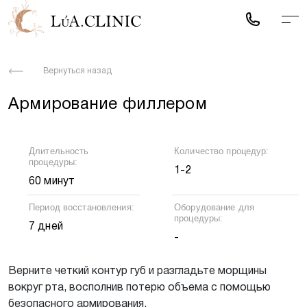
Вернуться назад
Записаться на
Армирование филлером
процедуру
В ближайшее время мы с вами свяжемся
Длительность
Количество процедур:
для подтверждения записи или
процедуры:
1-2
консультации
60 минут
Период восстановления:
Оборудование для
Я даю согласие на обработку персональных
процедуры:
данных и принимаю условия
Политики
7 дней
-
обработки данных
Верните четкий контур губ и разгладьте морщины
вокруг рта, восполнив потерю объема с помощью
безопасного армирования.