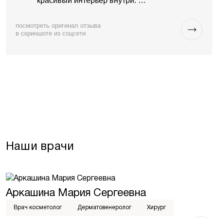
красивый интерьер внутри. …
посмотреть оригинал отзыва
в скриншоте из соцсети
Наши врачи
опыт работы более 10 лет
Аркашина Мария Сергеевна
М
Врач косметолог
Дерматовенеролог
Хирург