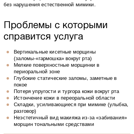
Я даю согласие на обработку персональных
без нарушения естественной мимики.
данных и принимаю условия
Политики
обработки данных
Проблемы с которыми
справится услуга
Задайте свой вопрос
Вертикальные кисетные морщины
(заломы-«гармошка» вокруг рта)
Мелкие поверхностные морщинки в
Если возникли вопросы, мы с радостью, и
периоральной зоне
в самые короткие сроки на них ответим!
Глубокие статические заломы, заметные в
покое
Потеря упругости и тургора кожи вокруг рта
Истончение кожи в переоральной области
Складки, усиливающиеся при мимике (улыбка,
Пожалуйста, представьтесь, как к Вам обращаться
разговор)
Неэстетичный вид макияжа из-за «забивания»
морщин тональными средствами