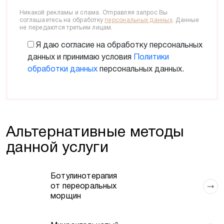
Никакой рекламы и спама. Отправляя запрос Вы
соглашаетесь на обработку
персональных данных
. Данные
не передаются третьим лицам.
Подписаться
Я даю согласие на обработку персональных
данных и принимаю условия
Политики
обработки данных
персональных данных.
Пожалуйста, представьтесь
Альтернативные методы
данной услуги
Введите адрес эл. почты
Ботулинотерапия
от переоральных
морщин
Отправляя форму Вы соглашаетесь на обработку
персональных данных. Данные не передаются третьим
лицам