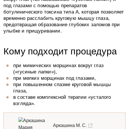
Я даю согласие на обработку персональных
под глазами с помощью препаратов
данных и принимаю условия
Политики
ботулинического токсина типа А, которая позволяет
обработки данных
временно расслабить круговую мышцу глаза,
предотвращая образование глубоких заломов при
улыбке и прищуривании.
Кому подходит процедура
Задайте свой вопрос
Если возникли вопросы, мы с радостью, и
при мимических морщинах вокруг глаз
в самые короткие сроки на них ответим!
(«гусиные лапки»),
при мелких морщинах под глазами,
при повышенном спазме круговой мышцы
глаза,
в составе комплексной терапии «усталого
взгляда».
Пожалуйста, представьтесь, как к Вам обращаться
Аркашина М. С.