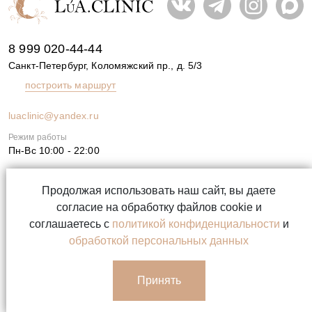
8 999 020-44-44
Санкт-Петербург, Коломяжский пр., д. 5/3
построить маршрут
luaclinic@yandex.ru
Режим работы
Пн-Вс 10:00 - 22:00
Продолжая использовать наш сайт, вы даете
Записаться
согласие на обработку файлов cookie и
соглашаетесь с
политикой конфиденциальности
и
ИМЕЮТСЯ ПРОТИВОПОКАЗАНИЯ. НЕОБХОДИМО
обработкой персональных данных
ПРОКОНСУЛЬТИРОВАТЬСЯ СО СПЕЦИАЛИСТОМ.
Принять
© 2013-2026. OOO «ЛУА». Все права защищены.
Обращаем Ваше внимание на то, что данный сайт и все
информационные материалы, каталоги, статьи и цены, размещенные