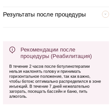
в таких случаях показана хирургия или
аппаратные методики.
Никакой рекламы и спама
Результаты после процедуры
Риски и ограничения
Периорбитальная область требует
минимальных доз и точности введения.
Избыточное расслабление мышцы может
Рекомендации после
привести к:
процедуры (Реабилитация)
нарушению мимики (эффект «маски»),
В течение 2 часов после ботулинотерапии
асимметрии улыбки,
нельзя наклонять голову и принимать
ощущению тяжести век.
горизонтальное положение, так как важно,
чтобы ботокс оптимально распределился в зоне
Расскажите о вашем впечатлении
инъекций. В течение 7 дней нежелательно
Поэтому я всегда подбираю дозировку
загорать, посещать бассейн и баню, пить
индивидуально и делаю коррекцию «поэтапно»
алкоголь.
— с возможностью докола при необходимости.
Отправляя отзыв Вы соглашаетесь на обработку
Итоговое мнение