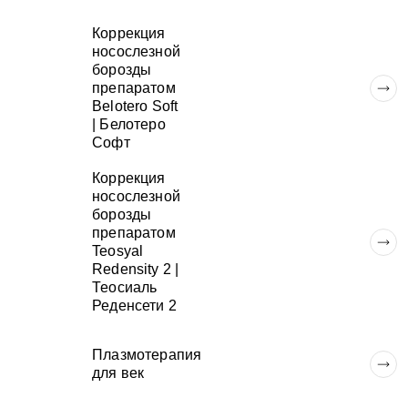
Я даю согласие на обработку персональных
Коррекция
данных и принимаю условия
Политики
носослезной
обработки данных
борозды
препаратом
Belotero Soft
| Белотеро
Софт
Коррекция
носослезной
борозды
препаратом
Teosyal
Redensity 2 |
Теосиаль
Реденсети 2
Плазмотерапия
для век