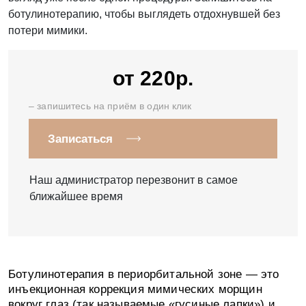
Запишитесь на
ботулинотерапию, чтобы выглядеть отдохнувшей без
потери мимики.
консультацию!
Если возникли вопросы, мы с радостью, и
от 220р.
в самые короткие сроки на них ответим!
– запишитесь на приём в один клик
Записаться
Наш администратор перезвонит в самое
ближайшее время
Никакой рекламы и спама. Отправляя запрос Вы
Ботулинотерапия в периорбитальной зоне — это
соглашаетесь на обработку
персональных данных
. Данные
инъекционная коррекция мимических морщин
не передаются третьим лицам.
вокруг глаз (так называемые «гусиные лапки») и