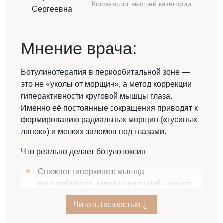
Косметолог высшей категории
Никакой рекламы и спама
Мнение врача:
Ботулинотерапия в периорбитальной зоне —
это не «уколы от морщин», а метод коррекции
гиперактивности круговой мышцы глаза.
Именно её постоянные сокращения приводят к
формированию радиальных морщин («гусиных
лапок») и мелких заломов под глазами.
Что реально делает ботулотоксин
Задайте свой вопрос
Снижает гиперкинез: мышца
расслабляется, уменьшается избыточное
напряжение, за счёт чего кожа перестаёт
Читать полностью
постоянно «ломаться».
Отправляя запрос Вы соглашаетесь на обработку
персональных данных. Данные не передаются третьим
Профилактика морщин: при регулярных
лицам