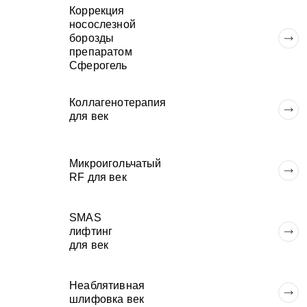
Коррекция
носослезной
борозды
препаратом
Сферогель
Коллагенотерапия
для век
Микроигольчатый
RF для век
SMAS
лифтинг
для век
Неаблятивная
шлифовка век