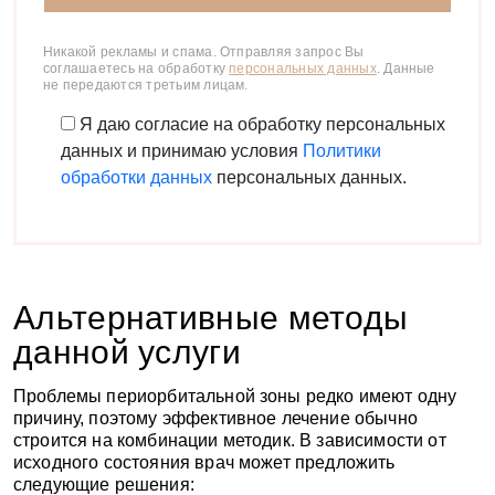
Никакой рекламы и спама. Отправляя запрос Вы
соглашаетесь на обработку
персональных данных
. Данные
Подписаться
не передаются третьим лицам.
Я даю согласие на обработку персональных
данных и принимаю условия
Политики
обработки данных
персональных данных.
Пожалуйста, представьтесь
Альтернативные методы
Введите адрес эл. почты
данной услуги
Проблемы периорбитальной зоны редко имеют одну
причину, поэтому эффективное лечение обычно
строится на комбинации методик. В зависимости от
Отправляя форму Вы соглашаетесь на обработку
исходного состояния врач может предложить
персональных данных. Данные не передаются третьим
лицам
следующие решения: