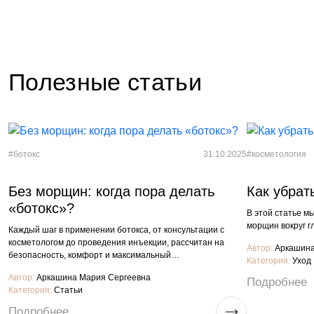
Полезные статьи
Время чтения:
12 минут
#ботокс
31.10.2025
#косметология
Без морщин: когда пора делать
Как убрат
«ботокс»?
В этой статье м
морщин вокруг г
Каждый шаг в применении ботокса, от консультации с
косметологом до проведения инъекции, рассчитан на
Автор:
Аркашина
безопасность, комфорт и максимальный…
Категория:
Уход
Автор:
Аркашина Мария Сергеевна
Подробнее
Категория:
Статьи
Подробнее