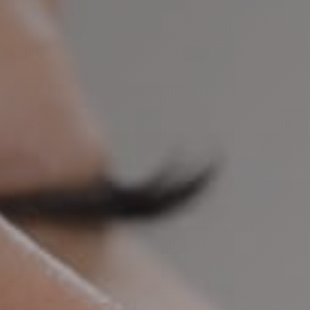
х данных
.
ловия