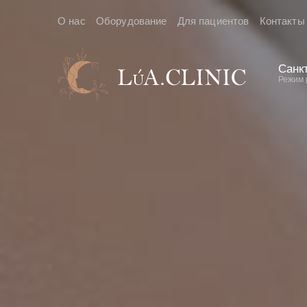
О нас
Оборудование
Для пациентов
Контакты
Санкт
Режим 
За
пр
В ближай
подтверж
Я даю с
Политики 