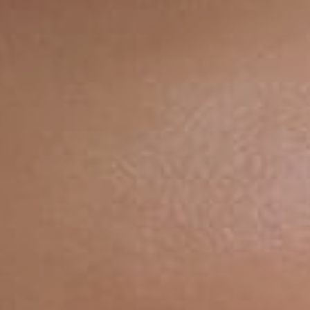
аются третьим
ловия