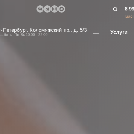
8 9
luac
-Петербург, Коломяжский пр., д. 5/3
Услуги
работы: Пн-Вс 10:00 - 22:00
писаться на
оцедуру
шее время мы с вами свяжемся для
дения записи или консультации
огласие на обработку персональных данных и принимаю ус
обработки данных