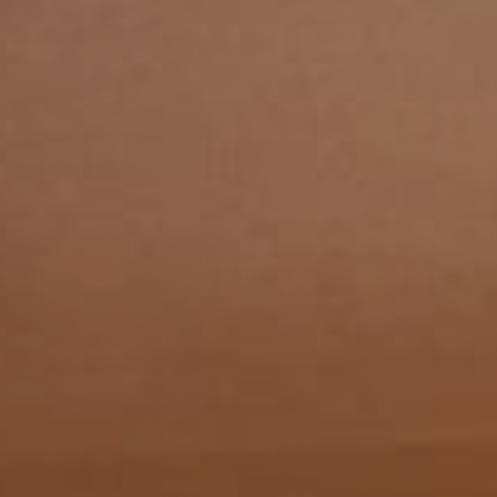
По
Скопир
Telegr
ВКонт
Whats
Однок