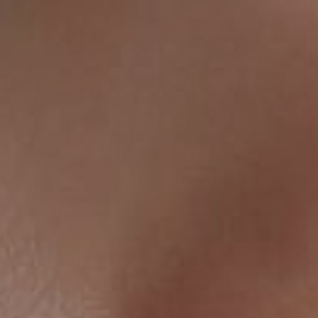
прос
никли вопросы, мы с радостью, и в самые 
 них ответим!
дставьтесь, как к Вам обращаться
ы и спама