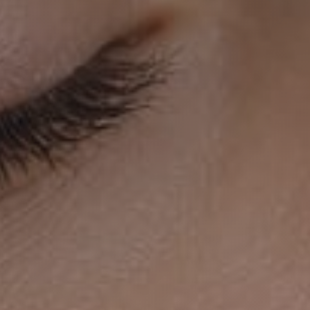
во
Если воз
сроки на
Пожалуйста, пре
Никакой реклам