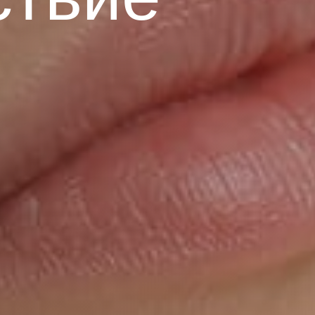
зыв
м!