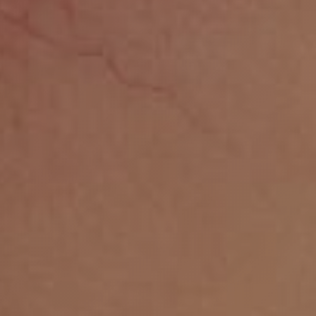
Расскажите о в
Отправляя отзы
лицам
Я даю с
Политики 