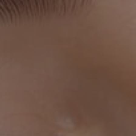
Никакой реклам
Данные не пере
Я даю с
Политики 
За