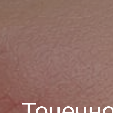
Задайте свой в
Отправляя запр
лицам
Я даю с
Политики 
Точечн