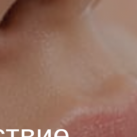
даются третьим
ловия
ствие