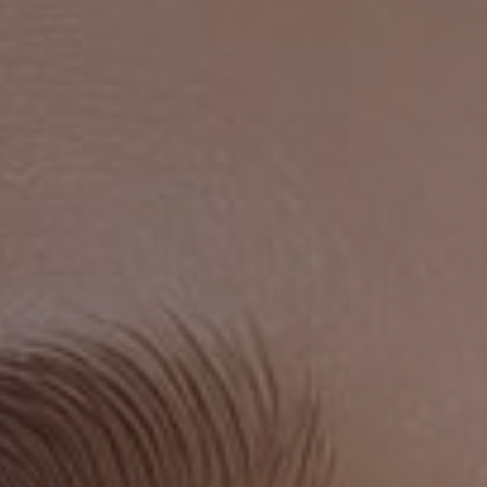
За
ко
Если воз
сроки на