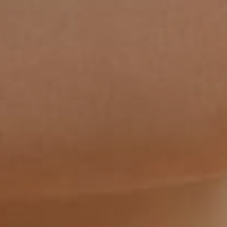
делиться
овать ссылку
am
акте
App
лассники