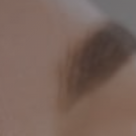
пишитесь на
нсультацию!
никли вопросы, мы с радостью, и в самые 
 них ответим!