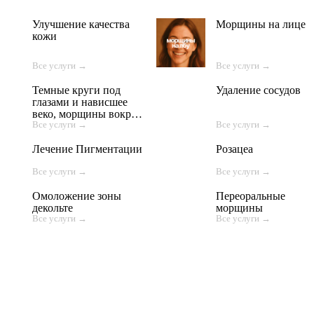
Улучшение качества
Морщины на лице
кожи
Все услуги →
Все услуги →
Темные круги под
Удаление сосудов
глазами и нависшее
веко, морщины вокруг
Все услуги →
Все услуги →
глаз
Лечение Пигментации
Розацеа
Все услуги →
Все услуги →
Омоложение зоны
Переоральные
декольте
морщины
Все услуги →
Все услуги →