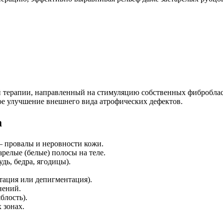
терапии, направленный на стимуляцию собственных фибробласто
ое улучшение внешнего вида атрофических дефектов.
а
— провалы и неровности кожи.
релые (белые) полосы на теле.
дь, бедра, ягодицы).
тация или депигментация).
нений.
блость).
 зонах.