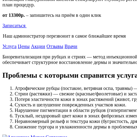
план процедур.
от 13300р.
– запишитесь на приём в один клик
Записаться
Наш администратор перезвонит в самое ближайшее время
Услуга
Цены
Акции
Отзывы
Врачи
Биоревитализация при рубцах и стриях — метод инъекционной 
обеспечивает структурное восстановление дермы и значительн
Проблемы с которыми справится услуг
Атрофические рубцы (постакне, ветряная оспа, травмы) 
Стрии (растяжки) — свежие (красные/фиолетовые) и заста
Потеря эластичности кожи в зонах растяжений (живот, гру
Сухость и шелушение поврежденных участков кожи.
Нарушение пигментации в области рубцов (гиперпигмен
Тусклый, нездоровый цвет кожи в зонах фиброзных изме
Неравномерный рельеф и текстура кожи (бугристость, дря
Снижение тургора и увлажненности дермы в проблемных