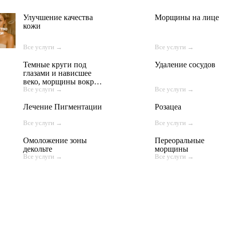
Улучшение качества
Морщины на лице
кожи
Все услуги →
Все услуги →
Темные круги под
Удаление сосудов
глазами и нависшее
веко, морщины вокруг
Все услуги →
Все услуги →
глаз
Лечение Пигментации
Розацеа
Все услуги →
Все услуги →
Омоложение зоны
Переоральные
декольте
морщины
Все услуги →
Все услуги →