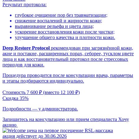
Результат протокола:
глубокое очищение пор без травматизации;
снижение воспалений и жирности кожи;
выравнивание рельефа и цвета лица;
ускорение восстановления кожи после чистки;
улучшение общего качества и плотности кожи.
Deep Restore Protocol
рекомендован при загрязнённой кожи,
акне и постакне, расширенных порах, себорее, тусклом цвете
лица и как восстановительный протокол после стрессовых
периодов для кожи.
Процедура проводится после консультации врача, параметры
и этапы подбираются индивидуально.
Стоимость 7 600 ₽ (вместо 12 100 ₽)
Скидка 35%
Подробности — у администратора.
Запишитесь на консультацию или прием специалиста
Хочу
акцию
акция действует до 30.06.2026