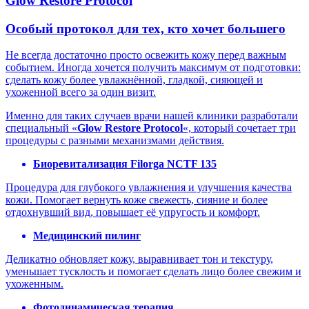
Glow Restore Protocol
Особый протокол для тех, кто хочет большего
Не всегда достаточно просто освежить кожу перед важным
событием. Иногда хочется получить максимум от подготовки:
сделать кожу более увлажнённой, гладкой, сияющей и
ухоженной всего за один визит.
Именно для таких случаев врачи нашей клиники разработали
специальный «
Glow Restore Protocol
«, который сочетает три
процедуры с разными механизмами действия.
Биоревитализация Filorga NCTF 135
Процедура для глубокого увлажнения и улучшения качества
кожи. Помогает вернуть коже свежесть, сияние и более
отдохнувший вид, повышает её упругость и комфорт.
Медицинский пилинг
Деликатно обновляет кожу, выравнивает тон и текстуру,
уменьшает тусклость и помогает сделать лицо более свежим и
ухоженным.
Фотодинамическая терапия