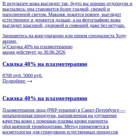
В результате кожа выглядит так, будто вы хорошо отдохнули и
выспались: она становится более гладкой, свежей и
наполненной светом. Макияж ложится ровнее, выглядит
естественнее и держится дольше, а на фотографиях кожа
выглядит красивой, здоровой и сияющей даже без ретуши.
Запишитесь на консультацию или прием специалиста
Хочу
акцию
акция действует до 30.06.2026
Скидка 40% на плазмотерапию
8700 руб.
5000 руб.
Подробнее
Скидка 40% на плазмотерапию
Плазмотерапия лица (PRP-терапия) в Санкт-Петербурге —
инъекционная процедура, направленная на улучшение
качества кожи с помощью плазмы крови пациента,
обогащённой тромбоцитами. Метод применяется в
косметологии для стимуляции естественных процессов