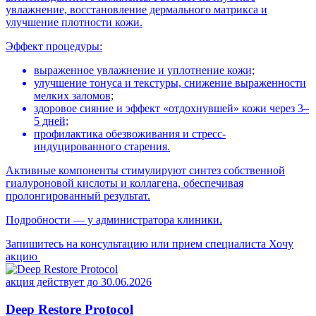
увлажнение, восстановление дермального матрикса и
улучшение плотности кожи.
Эффект процедуры:
выраженное увлажнение и уплотнение кожи;
улучшение тонуса и текстуры, снижение выраженности
мелких заломов;
здоровое сияние и эффект «отдохнувшей» кожи через 3–
5 дней;
профилактика обезвоживания и стресс-
индуцированного старения.
Активные компоненты стимулируют синтез собственной
гиалуроновой кислоты и коллагена, обеспечивая
пролонгированный результат.
Подробности — у администратора клиники.
Запишитесь на консультацию или прием специалиста
Хочу
акцию
акция действует до 30.06.2026
Deep Restore Protocol