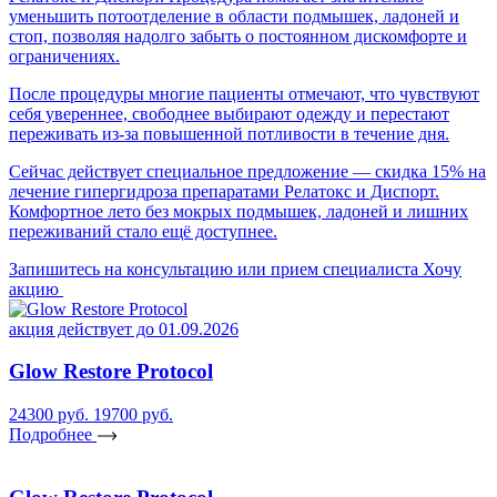
уменьшить потоотделение в области подмышек, ладоней и
стоп, позволяя надолго забыть о постоянном дискомфорте и
ограничениях.
После процедуры многие пациенты отмечают, что чувствуют
себя увереннее, свободнее выбирают одежду и перестают
переживать из-за повышенной потливости в течение дня.
Сейчас действует специальное предложение — скидка 15% на
лечение гипергидроза препаратами Релатокс и Диспорт.
Комфортное лето без мокрых подмышек, ладоней и лишних
переживаний стало ещё доступнее.
Запишитесь на консультацию или прием специалиста
Хочу
акцию
акция действует до 01.09.2026
Glow Restore Protocol
24300 руб.
19700 руб.
Подробнее