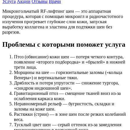
Услуга
Акции
Отзывы
Врачи
Микроигольчатый RF-лифтинг шеи — это аппаратная
процедура, которая с помощью микроигл и радиочастотного
излучения прогревает глубокие слои кожи, запуская
выработку коллагена и эластина для подтяжки шеи без
разрезов.
Проблемы с которыми поможет услуга
Птоз (обвисание) кожи шеи — потеря четкого контура,
появление «второго подбородка» и «брылей» в нижней
трети лица.
Морщины на шее — горизонтальные заломы («кольца
Венеры») и вертикальные тяжи.
Дряблость и потеря упругости — снижение тургора,
«синдром индюшиной шеи».
Гравитационный птоз — смещение тканей вниз из-за
ослабления каркаса кожи.
Неравномерный рельеф — бугристость, складки и
заломы на коже шеи.
Растяжки (стрии) — в зоне шеи после резких колебаний
веса.
Тусклый цвет шеи — серый оттенок из-за замедления
микроциркуляции в возрастной коже.