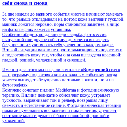
себя снова и снова
За две недели до важного события многие начинают замечать
то, что раньше откладывали на потом: кожа выглядит тусклой,
макияж ложится неровно, поры становятся заметнее, а лицо
на фотографиях кажется уставшим.
Особенно обидно, когда впереди свадьба, фотосессия,
выпускной или другое событие, где хочется выглядеть
безупречно и чувствовать себя уверенно в каждом кадре.
В такой ситуации важно не просто замаскировать недостатки,
а подготовить кожу так, чтобы она сама выглядела красивой:
гладкой, ровной, увлажнённой и сияющей.
Именно для этого мы создали комплекс
«Внутренний свет»
— программу подготовки кожи к важным событиям, когда
хочется выглядеть безупречно не только в жизни, но и на
фотографиях.
Комплекс сочетает пилинг Mediderma и фотодинамическую
терапию. Пилинг деликатно обновляет кожу, устраняет
тусклость, выравнивает тон и рельеф, возвращая лицу
свежесть и естественное сияние. Фотодинамическая терапия
помогает уменьшить воспаления и покраснения, улучшает
состояние кожи и делает её более спокойной, ровной и
ухоженной.