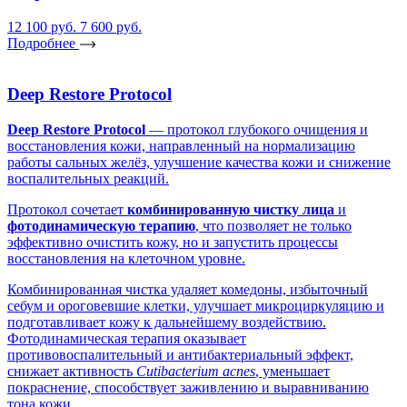
12 100 руб.
7 600 руб.
Подробнее
Deep Restore Protocol
Deep Restore Protocol
— протокол глубокого очищения и
восстановления кожи, направленный на нормализацию
работы сальных желёз, улучшение качества кожи и снижение
воспалительных реакций.
Протокол сочетает
комбинированную чистку лица
и
фотодинамическую терапию
, что позволяет не только
эффективно очистить кожу, но и запустить процессы
восстановления на клеточном уровне.
Комбинированная чистка удаляет комедоны, избыточный
себум и ороговевшие клетки, улучшает микроциркуляцию и
подготавливает кожу к дальнейшему воздействию.
Фотодинамическая терапия оказывает
противовоспалительный и антибактериальный эффект,
снижает активность
Cutibacterium acnes
, уменьшает
покраснение, способствует заживлению и выравниванию
тона кожи.