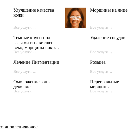
Улучшение качества
Морщины на лице
кожи
Все услуги →
Все услуги →
Темные круги под
Удаление сосудов
глазами и нависшее
веко, морщины вокруг
Все услуги →
Все услуги →
глаз
Лечение Пигментации
Розацеа
Все услуги →
Все услуги →
Омоложение зоны
Переоральные
декольте
морщины
Все услуги →
Все услуги →
сстановленияволос