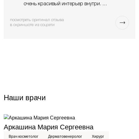
очень красивый интерьер внутри. …
посмотреть оригинал отзыва
в скриншоте из соцсети
Наши врачи
опыт работы более 10 лет
Аркашина Мария Сергеевна
М
Врач косметолог
Дерматовенеролог
Хирург