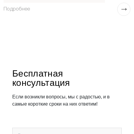
Эксперт по лазерным, инъекционным и аппаратным технологиям
Подробнее
П
омоложения и лечения кожи
Эксперт федеральных СМИ
Бесплатная
консультация
Если возникли вопросы, мы с радостью, и в
самые короткие сроки на них ответим!