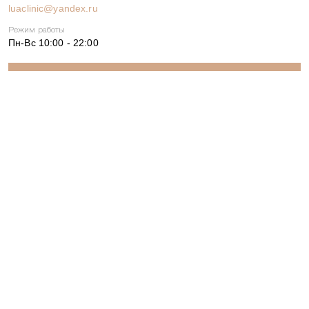
luaclinic@yandex.ru
Режим работы
Пн-Вс 10:00 - 22:00
Записаться
ИМЕЮТСЯ ПРОТИВОПОКАЗАНИЯ. НЕОБХОДИМО
ПРОКОНСУЛЬТИРОВАТЬСЯ СО СПЕЦИАЛИСТОМ.
© 2013-2026. OOO «ЛУА». Все права защищены.
Обращаем Ваше внимание на то, что данный сайт и все информационные
материалы, каталоги, статьи и цены, размещенные на сайте, носят
информационный характер и ни при каких условиях не являются
публичной офертой, определяемой положениями Статьи 437 (2)
Гражданского кодекса РФ. Актуальную цену уточняйте по телефону или на
консультации. Для использования материалов сайта необходимо
письменное разрешение компании.
Политика конфиденциальности
Пользовательское соглашение