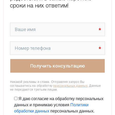
персональных данных. Данные не передаются третьим
сроки на них ответим!
лицам
Я даю согласие на обработку персональных
данных и принимаю условия
Политики
обработки данных
Поделиться
Скопировать ссылку
Telegram
Никакой рекламы и спама. Отправляя запрос Вы
соглашаетесь на обработку
персональных данных
. Данные
ВКонтакте
не передаются третьим лицам.
WhatsApp
Я даю согласие на обработку персональных
данных и принимаю условия
Политики
Одноклассники
обработки данных
персональных данных.