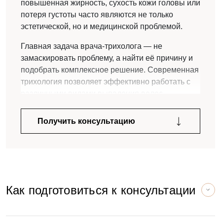
повышенная жирность, сухость кожи головы или
потеря густоты часто являются не только
Я даю согласие на обработку персональных
эстетической, но и медицинской проблемой.
данных и принимаю условия
Политики
обработки данных
Главная задача врача-трихолога — не
замаскировать проблему, а найти её причину и
подобрать комплексное решение. Современная
трихология позволяет эффективно работать с
различными видами выпадения волос,
Оставьте свой отзыв
нарушением роста и состоянием кожи головы
при своевременном обращении к специалисту.
Мы будем рады, если вы поделитесь своим
Получить консультацию
мнением!
Индивидуальный подход, регулярный уход и
правильно подобранное лечение помогают
восстановить здоровье волос и сохранить
результат надолго.
Как подготовиться к консультации
Пожалуйста, представьтесь