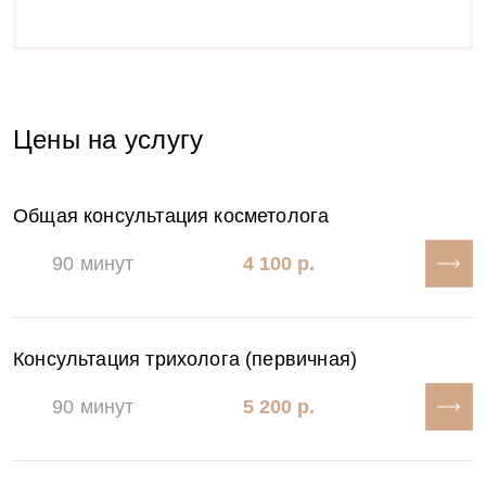
Подписаться
Цены на услугу
Пожалуйста, представьтесь
Общая консультация косметолога
90 минут
4 100 р.
Введите адрес эл. почты
Консультация трихолога (первичная)
90 минут
5 200 р.
Отправляя форму Вы соглашаетесь на обработку
персональных данных. Данные не передаются третьим
лицам