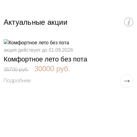
Я даю согласие на обработку персональных
данных и принимаю условия
Политики
Актуальные акции
обработки данных
акция действует до 01.09.2026
а
Комфортное лето без пота
G
30000 руб.
35700 руб.
2
Подробнее
П