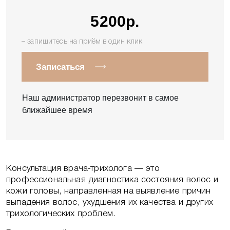
Я даю согласие на обработку персональных
5200р.
данных и принимаю условия
Политики
обработки данных
– запишитесь на приём в один клик
Записаться
Задайте свой вопрос
Наш администратор перезвонит в самое
ближайшее время
Если возникли вопросы, мы с радостью, и
в самые короткие сроки на них ответим!
Консультация врача-трихолога — это
профессиональная диагностика состояния волос и
Пожалуйста, представьтесь, как к Вам обращаться
кожи головы, направленная на выявление причин
выпадения волос, ухудшения их качества и других
трихологических проблем.