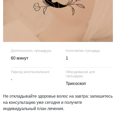
Запишитесь на
консультацию!
Если возникли вопросы, мы с радостью, и
в самые короткие сроки на них ответим!
Длительность процедуры:
Количество процедур:
60 минут
1
Период восстановления:
Оборудование для
процедуры:
-
Трихоскоп
Не откладывайте здоровье волос на завтра: запишитесь
Никакой рекламы и спама. Отправляя запрос Вы
на консультацию уже сегодня и получите
соглашаетесь на обработку
персональных данных
. Данные
индивидуальный план лечения.
не передаются третьим лицам.