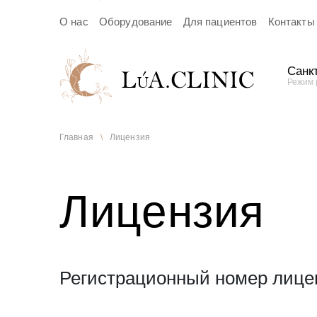
О нас
Оборудование
Для пациентов
Контакты
Санкт
Режим 
За
Главная
\
Лицензия
пр
Лицензия
В ближай
подтверж
Регистрационный номер лицен
Я даю с
Политики 