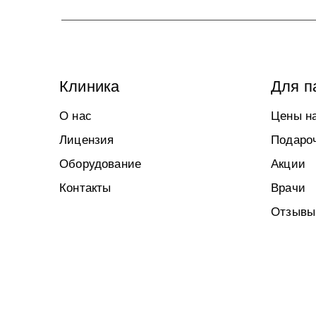
Клиника
Для п
Никакой реклам
Данные не пере
О нас
Цены на
Я даю с
Лицензия
Подаро
Политики 
Оборудование
Акции
Контакты
Врачи
Отзывы
За