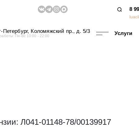
8 9
luac
-Петербург, Коломяжский пр., д. 5/3
Услуги
работы: Пн-Вс 10:00 - 22:00
писаться на
оцедуру
шее время мы с вами свяжемся для
дения записи или консультации
зии: Л041-01148-78/00139917
огласие на обработку персональных данных и принимаю ус
обработки данных