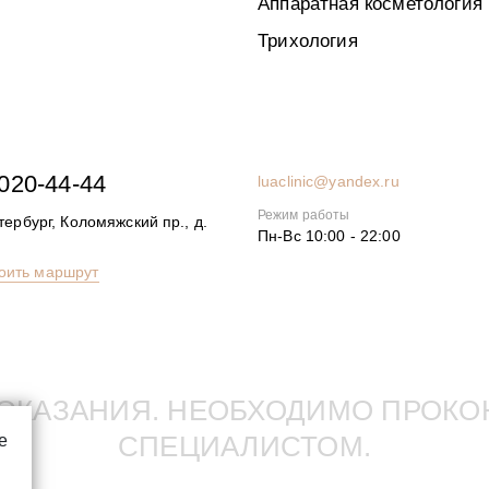
прос
Аппаратная косметология
Трихология
никли вопросы, мы с радостью, и в самые 
 них ответим!
 020-44-44
luaclinic@yandex.ru
Режим работы
ербург, Коломяжский пр., д.
Пн-Вс 10:00 - 22:00
дставьтесь, как к Вам обращаться
оить маршрут
ы и спама
КАЗАНИЯ. НЕОБХОДИМО ПРОКО
СПЕЦИАЛИСТОМ.
е