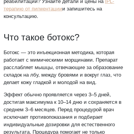
реабилитации? Узнайте детали и цены на
IPL-
терапию от пигментации
и запишитесь на
Я даю согласие на обработку персональных
консультацию.
данных и принимаю условия
Политики
обработки данных
Что такое ботокс?
Ботокс — это инъекционная методика, которая
Оставьте свой отзыв
работает с мимическими морщинами. Препарат
расслабляет мышцы, отвечающие за образование
Мы будем рады, если вы поделитесь
складок на лбу, между бровями и вокруг глаз, что
своим мнением!
делает кожу гладкой и молодой на вид.
Эффект обычно проявляется через 3–5 дней,
достигая максимума к 10–14 дню и сохраняется в
среднем 3–6 месяцев. Перед процедурой врач
Пожалуйста, представьтесь
исключает противопоказания и подбирает
индивидуальные дозировки для естественного
результата. Процедура помогает не только