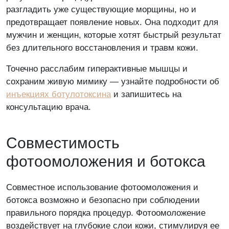
разгладить уже существующие морщины, но и
предотвращает появление новых. Она подходит для
Никакой рекламы и спама
мужчин и женщин, которые хотят быстрый результат
без длительного восстановления и травм кожи.
Точечно расслабим гиперактивные мышцы и
сохраним живую мимику — узнайте подробности об
инъекциях ботулотоксина
и запишитесь на
консультацию врача.
Совместимость
фотоомоложения и ботокса
Расскажите о вашем впечатлении
Совместное использование фотоомоложения и
ботокса возможно и безопасно при соблюдении
правильного порядка процедур. Фотоомоложение
воздействует на глубокие слои кожи, стимулируя ее
Отправляя отзыв Вы соглашаетесь на обработку