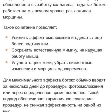
персональных данных. Данные не передаются третьим
обновление и выработку коллагена, тогда как ботокс
лицам
работает на мышечном уровне, разглаживая
Я даю согласие на обработку персональных
морщины.
данных и принимаю условия
Политики
обработки данных
Такое сочетание позволяет:
Усилить эффект омоложения и сделать лицо
более подтянутым.
Сохранить естественную мимику, не нарушая
Поделиться
работу мышц.
Улучшить цвет кожи, убрать пигментные
Скопировать ссылку
изменения и морщины одновременно.
Telegram
Для максимального эффекта ботокс обычно вводят
ВКонтакте
за несколько дней до процедуры фотоомоложения
или через определенное время после нее. Такой
WhatsApp
подход обеспечивает гармоничное сочетание
Одноклассники
процедур, не снижая эффективность ни одной из
них.