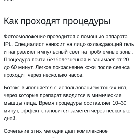
Как проходят процедуры
Подписаться
Фотоомоложение проводится с помощью аппарата
IPL. Специалист наносит на лицо охлаждающий гель
и направляет импульсный свет на проблемные зоны.
Пожалуйста, представьтесь
Процедура почти безболезненная и занимает от 20
до 60 минут. Легкое покраснение кожи после сеанса
проходит через несколько часов.
Ботокс выполняется с использованием тонких игл,
Введите адрес эл. почты
через которые препарат вводится в мимические
мышцы лица. Время процедуры составляет 10–30
минут, эффект становится заметен через несколько
дней.
Отправляя форму Вы соглашаетесь на обработку
персональных данных. Данные не передаются третьим
Сочетание этих методик дает комплексное
лицам