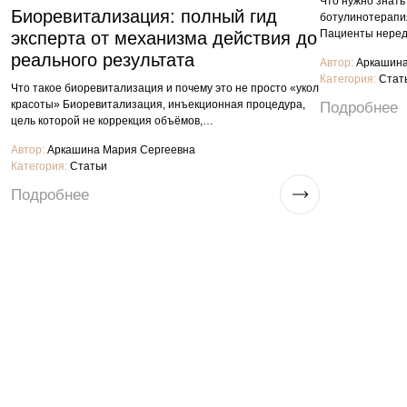
Что нужно знать
Биоревитализация: полный гид
ботулинотерапия
Пациенты неред
эксперта от механизма действия до
реального результата
Автор:
Аркашина
Категория:
Стат
Что такое биоревитализация и почему это не просто «укол
красоты» Биоревитализация, инъекционная процедура,
Подробнее
цель которой не коррекция объёмов,…
Автор:
Аркашина Мария Сергеевна
Категория:
Статьи
Подробнее