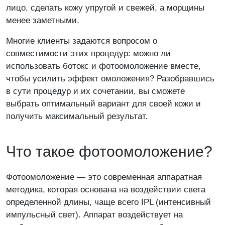
Я даю согласие на обработку персональных
лицо, сделать кожу упругой и свежей, а морщины
данных и принимаю условия
Политики
менее заметными.
обработки данных
Многие клиенты задаются вопросом о
совместимости этих процедур: можно ли
использовать ботокс и фотоомоложение вместе,
чтобы усилить эффект омоложения? Разобравшись
Задайте свой вопрос
в сути процедур и их сочетании, вы сможете
выбрать оптимальный вариант для своей кожи и
Если возникли вопросы, мы с радостью, и
получить максимальный результат.
в самые короткие сроки на них ответим!
Что такое фотоомоложение?
Фотоомоложение — это современная аппаратная
Пожалуйста, представьтесь, как к Вам обращаться
методика, которая основана на воздействии света
определенной длины, чаще всего IPL (интенсивный
импульсный свет). Аппарат воздействует на