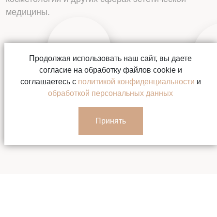
медицины.
Автор: Аркашина Мария
Продолжая использовать наш сайт, вы даете
Что сделала Линдси Лохан?
Автор: Сулимова Ана
согласие на обработку файлов cookie и
Инъекции или
соглашаетесь с
политикой конфиденциальности
и
старение?
обработкой персональных данных
Принять