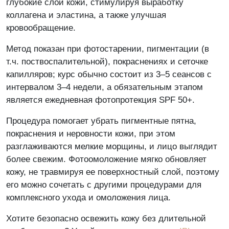
глубокие слои кожи, стимулируя выработку
коллагена и эластина, а также улучшая
Никакой рекламы и спама
кровообращение.
Метод показан при фотостарении, пигментации (в
т.ч. поствоспалительной), покраснениях и сеточке
капилляров; курс обычно состоит из 3–5 сеансов с
интервалом 3–4 недели, а обязательным этапом
является ежедневная фотопротекция SPF 50+.
Процедура помогает убрать пигментные пятна,
покраснения и неровности кожи, при этом
разглаживаются мелкие морщины, и лицо выглядит
более свежим. Фотоомоложение мягко обновляет
Задайте свой вопрос
кожу, не травмируя ее поверхностный слой, поэтому
его можно сочетать с другими процедурами для
комплексного ухода и омоложения лица.
Отправляя запрос Вы соглашаетесь на обработку
Хотите безопасно освежить кожу без длительной
персональных данных. Данные не передаются третьим
лицам