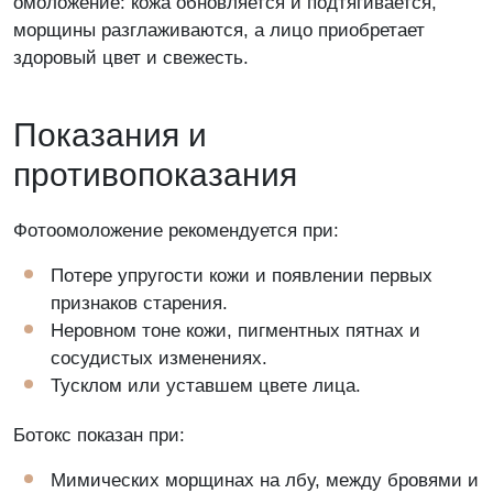
омоложение: кожа обновляется и подтягивается,
Я даю согласие на обработку персональных
морщины разглаживаются, а лицо приобретает
данных и принимаю условия
Политики
здоровый цвет и свежесть.
обработки данных
Показания и
противопоказания
Фотоомоложение рекомендуется при:
Потере упругости кожи и появлении первых
признаков старения.
Неровном тоне кожи, пигментных пятнах и
сосудистых изменениях.
Тусклом или уставшем цвете лица.
Ботокс показан при:
Мимических морщинах на лбу, между бровями и