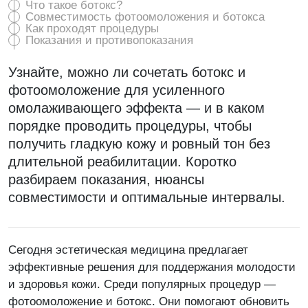
Что такое ботокс?
Запишитесь на
Совместимость фотоомоложения и ботокса
Как проходят процедуры
консультацию!
Показания и противопоказания
Если возникли вопросы, мы с радостью, и
Узнайте, можно ли сочетать ботокс и
в самые короткие сроки на них ответим!
фотоомоложение для усиленного
омолаживающего эффекта — и в каком
порядке проводить процедуры, чтобы
получить гладкую кожу и ровный тон без
длительной реабилитации. Коротко
разбираем показания, нюансы
совместимости и оптимальные интервалы.
Сегодня эстетическая медицина предлагает
эффективные решения для поддержания молодости
Никакой рекламы и спама. Отправляя запрос Вы
соглашаетесь на обработку
персональных данных
. Данные
и здоровья кожи. Среди популярных процедур —
не передаются третьим лицам.
фотоомоложение и ботокс. Они помогают обновить