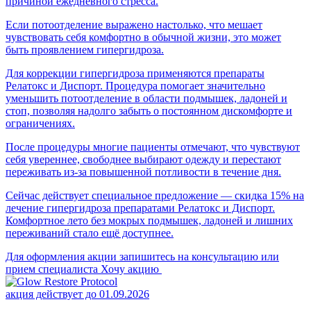
причиной ежедневного стресса.
Если потоотделение выражено настолько, что мешает
чувствовать себя комфортно в обычной жизни, это может
быть проявлением гипергидроза.
Для коррекции гипергидроза применяются препараты
Релатокс и Диспорт. Процедура помогает значительно
уменьшить потоотделение в области подмышек, ладоней и
стоп, позволяя надолго забыть о постоянном дискомфорте и
ограничениях.
После процедуры многие пациенты отмечают, что чувствуют
себя увереннее, свободнее выбирают одежду и перестают
переживать из-за повышенной потливости в течение дня.
Сейчас действует специальное предложение — скидка 15% на
лечение гипергидроза препаратами Релатокс и Диспорт.
Комфортное лето без мокрых подмышек, ладоней и лишних
переживаний стало ещё доступнее.
Для оформления акции запишитесь на консультацию или
прием специалиста
Хочу акцию
акция действует до 01.09.2026