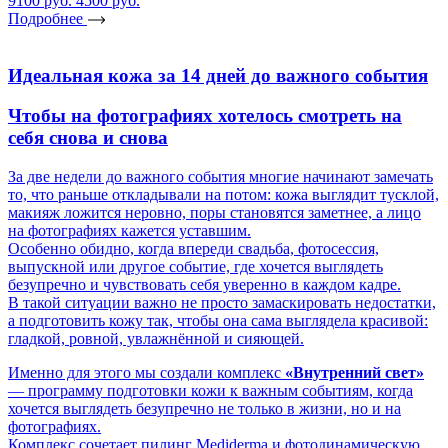
9100 руб.
4500 руб.
Подробнее
Идеальная кожа за 14 дней до важного события
Чтобы на фотографиях хотелось смотреть на
себя снова и снова
За две недели до важного события многие начинают замечать
то, что раньше откладывали на потом: кожа выглядит тусклой,
макияж ложится неровно, поры становятся заметнее, а лицо
на фотографиях кажется уставшим.
Особенно обидно, когда впереди свадьба, фотосессия,
выпускной или другое событие, где хочется выглядеть
безупречно и чувствовать себя уверенно в каждом кадре.
В такой ситуации важно не просто замаскировать недостатки,
а подготовить кожу так, чтобы она сама выглядела красивой:
гладкой, ровной, увлажнённой и сияющей.
Именно для этого мы создали комплекс
«Внутренний свет»
— программу подготовки кожи к важным событиям, когда
хочется выглядеть безупречно не только в жизни, но и на
фотографиях.
Комплекс сочетает пилинг Mediderma и фотодинамическую