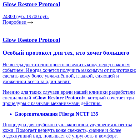
Glow Restore Protocol
24300 руб.
19700 руб.
Подробнее
Glow Restore Protocol
Особый протокол для тех, кто хочет большего
Не всегда достаточно просто освежить кожу перед важным
событием. Иногда хочется получить максимум от подготовки:
сделать кожу более увлажнённой, гладкой, сияющей и
ухоженной всего за один визит.
Именно для таких случаев врачи нашей клиники разработали
специальный «
Glow Restore Protocol
«, который сочетает три
процедуры с разными механизмами действия.
Биоревитализация Filorga NCTF 135
Процедура для глубокого увлажнения и улучшения качества
кожи. Помогает вернуть коже свежесть, сияние и более
отдохнувший вид, повышает её упругость и комфорт.