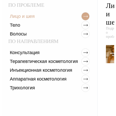
Ли
ПО ПРОБЛЕМЕ
и
Лицо и шея
ше
Тело
Подро
о
Волосы
пробл
ПО НАПРАВЛЕНИЯМ
Консультация
Терапевтическая косметология
Инъекционная косметология
Аппаратная косметология
Трихология