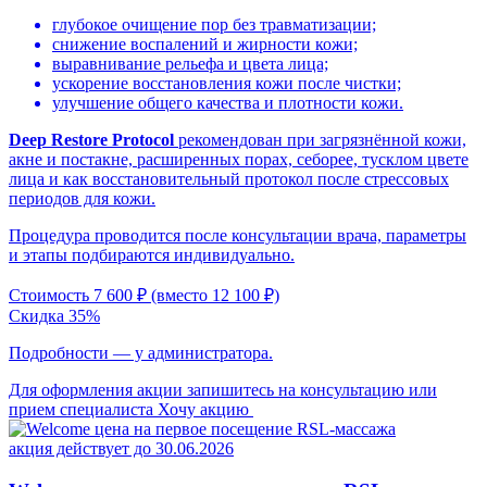
глубокое очищение пор без травматизации;
снижение воспалений и жирности кожи;
выравнивание рельефа и цвета лица;
ускорение восстановления кожи после чистки;
улучшение общего качества и плотности кожи.
Deep Restore Protocol
рекомендован при загрязнённой кожи,
акне и постакне, расширенных порах, себорее, тусклом цвете
лица и как восстановительный протокол после стрессовых
периодов для кожи.
Процедура проводится после консультации врача, параметры
и этапы подбираются индивидуально.
Стоимость 7 600 ₽ (вместо 12 100 ₽)
Скидка 35%
Подробности — у администратора.
Для оформления акции запишитесь на консультацию или
прием специалиста
Хочу акцию
акция действует до 30.06.2026