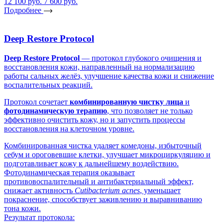
12 100 руб.
7 600 руб.
Подробнее
Deep Restore Protocol
Deep Restore Protocol
— протокол глубокого очищения и
восстановления кожи, направленный на нормализацию
работы сальных желёз, улучшение качества кожи и снижение
воспалительных реакций.
Протокол сочетает
комбинированную чистку лица
и
фотодинамическую терапию
, что позволяет не только
эффективно очистить кожу, но и запустить процессы
восстановления на клеточном уровне.
Комбинированная чистка удаляет комедоны, избыточный
себум и ороговевшие клетки, улучшает микроциркуляцию и
подготавливает кожу к дальнейшему воздействию.
Фотодинамическая терапия оказывает
противовоспалительный и антибактериальный эффект,
снижает активность
Cutibacterium acnes
, уменьшает
покраснение, способствует заживлению и выравниванию
тона кожи.
Результат протокола: