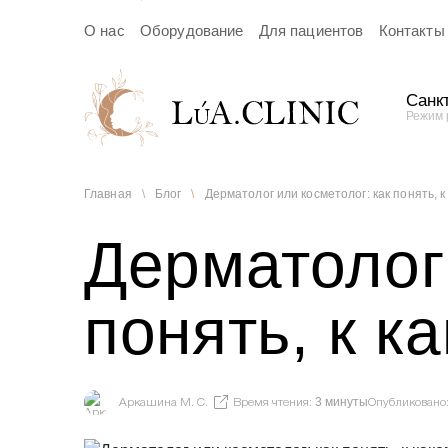
О нас
Оборудование
Для пациентов
Контакты
Санкт
Режим 
За
Главная
\
Блог
\
Дерматолог или косметолог: как понять, к
Дерматолог 
пр
понять, к к
В ближай
подтверж
3 минуты
Аркашина М. С.
Время чтения:
Опубликовано
Я даю с
Политики 