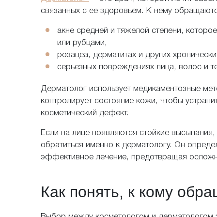
во
связанных с ее здоровьем. К нему обращаютс
акне средней и тяжелой степени, которо
Если воз
или рубцами,
сроки на
розацеа, дерматитах и других хроническ
серьезных повреждениях лица, волос и т
Дерматолог использует медикаментозные мет
контролирует состояние кожи, чтобы устранит
Пожалуйста, пре
косметический дефект.
Если на лице появляются стойкие высыпания,
обратиться именно к дерматологу. Он опреде
эффективное лечение, предотвращая осложн
Никакой реклам
Как понять, к кому обр
Выбор между косметологом и дерматологом зав