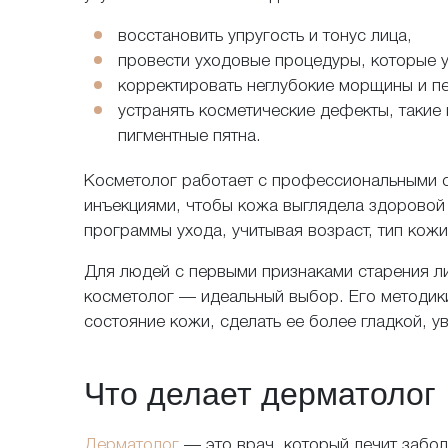
восстановить упругость и тонус лица,
провести уходовые процедуры, которые 
корректировать неглубокие морщины и пе
устранять косметические дефекты, такие
пигментные пятна.
Никакой реклам
Данные не пере
Косметолог работает с профессиональными с
Я даю с
инъекциями, чтобы кожа выглядела здоровой
Политики 
программы ухода, учитывая возраст, тип кожи
Для людей с первыми признаками старения л
косметолог — идеальный выбор. Его методик
состояние кожи, сделать ее более гладкой, у
За
Что делает дерматолог
Дерматолог
— это врач, который лечит забо