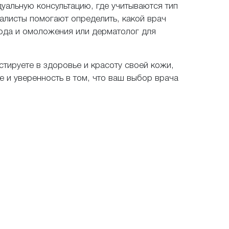
дуальную консультацию, где учитываются тип
алисты помогают определить, какой врач
хода и омоложения или дерматолог для
стируете в здоровье и красоту своей кожи,
 и уверенность в том, что ваш выбор врача
ашем впечатлении
в Вы соглашаетесь на обработку персональных данных. Данные не перед
огласие на обработку персональных данных и принимаю ус
обработки данных