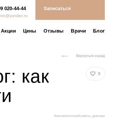
99 020-44-44
Записаться
linic@yandex.ru
Акции
Цены
Отзывы
Врачи
Блог
Вернуться назад
г: как
5
ти
#косметология
#советы_доктора
ловия