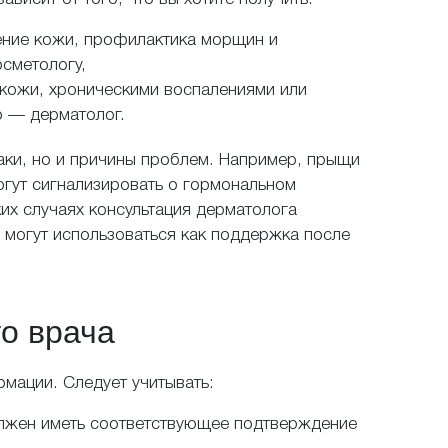
шение кожи, профилактика морщин и
осметологу,
 кожи, хроническими воспалениями или
р — дерматолог.
аки, но и причины проблем. Например, прыщи
огут сигнализировать о гормональном
опрос
ких случаях консультация дерматолога
 могут использоваться как поддержка после
ос Вы соглашаетесь на обработку персональных данных. Данные не пере
о врача
огласие на обработку персональных данных и принимаю ус
обработки данных
рмации. Следует учитывать:
лжен иметь соответствующее подтверждение