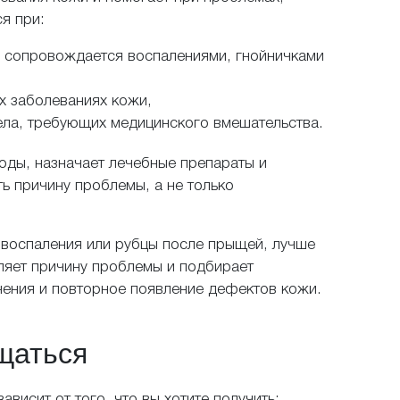
прос
я при:
е сопровождается воспалениями, гнойничками
никли вопросы, мы с радостью, и в самые 
 них ответим!
их заболеваниях кожи,
ела, требующих медицинского вмешательства.
оды, назначает лечебные препараты и
ь причину проблемы, а не только
дставьтесь, как к Вам обращаться
 воспаления или рубцы после прыщей, лучше
ляет причину проблемы и подбирает
ения и повторное появление дефектов кожи.
ы и спама
ащаться
исит от того, что вы хотите получить: