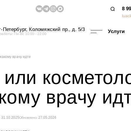
8 9
luac
-Петербург, Коломяжский пр., д. 5/3
Услуги
работы: Пн-Вс 10:00 - 22:00
писаться на
 какому врачу идти
или косметоло
оцедуру
акому врачу ид
шее время мы с вами свяжемся для
дения записи или консультации
31.10.2025
27.05.2026
:
Обновлено:
огласие на обработку персональных данных и принимаю ус
обработки данных