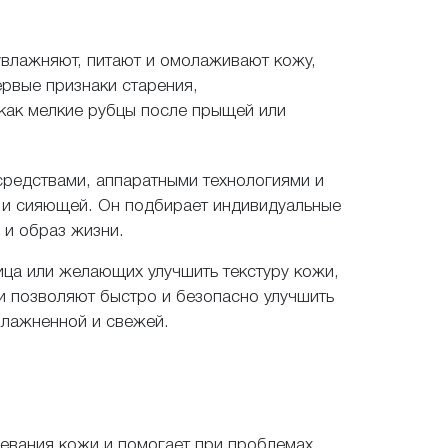
увлажняют, питают и омолаживают кожу,
рвые признаки старения,
 как мелкие рубцы после прыщей или
ы и спама. Отправляя запрос Вы соглашаетесь на обработку
персональны
даются третьим лицам.
редствами, аппаратными технологиями и
огласие на обработку персональных данных и принимаю ус
 и сияющей. Он подбирает индивидуальные
обработки данных
 и образ жизни.
ица или желающих улучшить текстуру кожи,
и позволяют быстро и безопасно улучшить
влажненной и свежей.
дайте свой
левания кожи и помогает при проблемах,