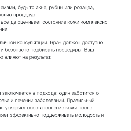
емами, будь то акне, рубцы или розацеа,
фолио процедур,
тавьте свой от
всегда оценивает состояние кожи комплексно
ние.
личной консультации. Врач должен доступно
 рады, если вы поделитесь своим мнением
 и безопасно подбирать процедуры. Ваш
 влияют на результат.
едставьтесь
заключается в подходе: один заботится о
ровье и лечении заболеваний. Правильный
к, ускоряет восстановление кожи после
оляет эффективно поддерживать молодость и
ы и спама