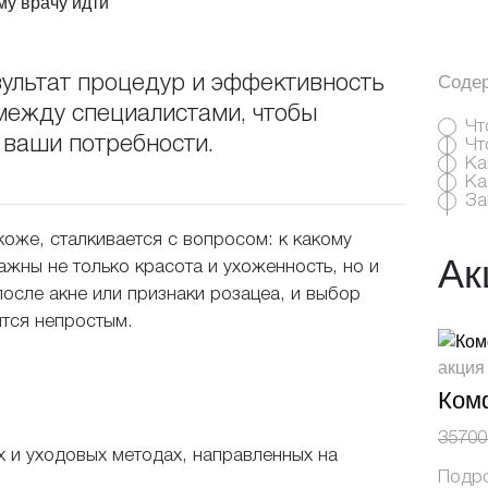
Соде
зультат процедур и эффективность
между специалистами, чтобы
Чт
 ваши потребности.
Чт
пишитесь на
Ка
Ка
За
нсультацию!
коже, сталкивается с вопросом: к какому
Ак
ажны не только красота и ухоженность, но и
осле акне или признаки розацеа, и выбор
тся непростым.
никли вопросы, мы с радостью, и в самые 
 них ответим!
акция
Комф
35700
х и уходовых методах, направленных на
Подр