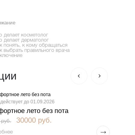
ржание
о делает косметолог
о делает дерматолог
к понять, к кому обращаться
к выбрать правильного врача
ключение
ции
короткие
 действует до 01.09.2026
акция дейс
ортное лето без пота
Glow Res
30000 руб.
 руб.
24300 руб.
обнее
Подробне